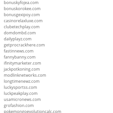
bonuskyfojea.com
bonuskorokee.com
bonusgexipoy.com
casinorelaxluxe.com
clubetechplay.com
domdombd.com
dailyplayz.com
getprocrackhere.com
fastinnews.com
fannybanny.com
ifinitymarketer.com
jackpotkoning.com
modlinknetworks.com
longtimenewz.com
luckysportss.com
luckpeakplay.com
usamicronews.com
grofashion.com
pokemongoevolutioncalc.com