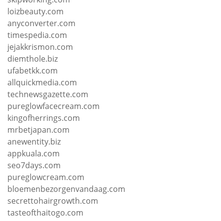
loizbeauty.com
anyconverter.com
timespedia.com
jejakkrismon.com
diemthole.biz
ufabetkk.com
allquickmedia.com
technewsgazette.com
pureglowfacecream.com
kingofherrings.com
mrbetjapan.com
anewentity.biz
appkuala.com
seo7days.com
pureglowcream.com
bloemenbezorgenvandaag.com
secrettohairgrowth.com
tasteofthaitogo.com