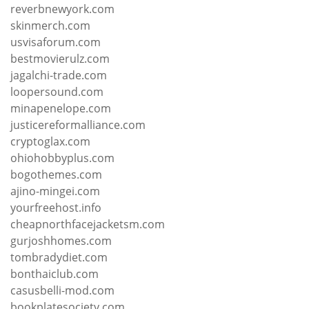
reverbnewyork.com
skinmerch.com
usvisaforum.com
bestmovierulz.com
jagalchi-trade.com
loopersound.com
minapenelope.com
justicereformalliance.com
cryptoglax.com
ohiohobbyplus.com
bogothemes.com
ajino-mingei.com
yourfreehost.info
cheapnorthfacejacketsm.com
gurjoshhomes.com
tombradydiet.com
bonthaiclub.com
casusbelli-mod.com
bookplatesociety.com