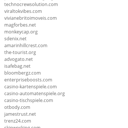
technocrewsolution.com
viraltokvibes.com
vivianebritoimoveis.com
magforbes.net
monkeycap.org
sdenix.net
amarinhillcrest.com
the-tourist.org
advogato.net
isafebag.net
bloombergz.com
enterpriseboosts.com
casino-kartenspiele.com
casino-automatenspiele.org
casino-tischspiele.com
otbody.com
jamestrust.net
trenz24.com
skipworking.com