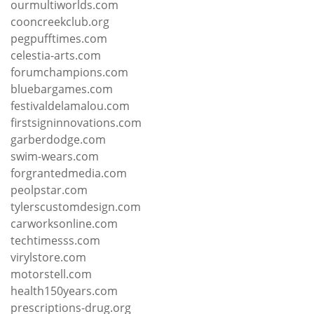
ourmultiworlds.com
cooncreekclub.org
pegpufftimes.com
celestia-arts.com
forumchampions.com
bluebargames.com
festivaldelamalou.com
firstsigninnovations.com
garberdodge.com
swim-wears.com
forgrantedmedia.com
peolpstar.com
tylerscustomdesign.com
carworksonline.com
techtimesss.com
virylstore.com
motorstell.com
health150years.com
prescriptions-drug.org