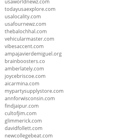
usaworldnewz.com
todayusaexplore.com
usalocality.com
usafournewz.com
thebalochhal.com
vehicularmaster.com
vibesaccent.com
ampajavierdemiguel.org
brainboosters.co
amberlately.com
joycebriscoe.com
aicarmina.com
mypartysupplystore.com
annforwisconsin.com
findjaipur.com
cultofjim.com
glimmerick.com
davidfollett.com
newcollegebeat.com