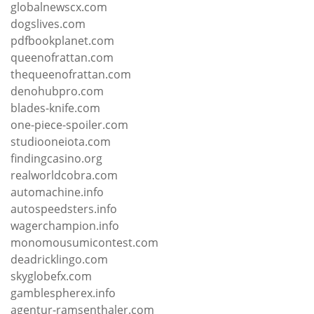
globalnewscx.com
dogslives.com
pdfbookplanet.com
queenofrattan.com
thequeenofrattan.com
denohubpro.com
blades-knife.com
one-piece-spoiler.com
studiooneiota.com
findingcasino.org
realworldcobra.com
automachine.info
autospeedsters.info
wagerchampion.info
monomousumicontest.com
deadricklingo.com
skyglobefx.com
gamblespherex.info
agentur-ramsenthaler.com