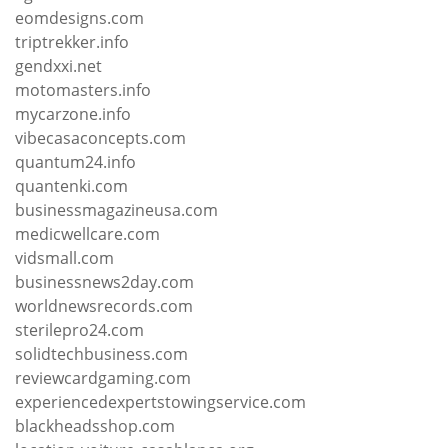
eomdesigns.com
triptrekker.info
gendxxi.net
motomasters.info
mycarzone.info
vibecasaconcepts.com
quantum24.info
quantenki.com
businessmagazineusa.com
medicwellcare.com
vidsmall.com
businessnews2day.com
worldnewsrecords.com
sterilepro24.com
solidtechbusiness.com
reviewcardgaming.com
experiencedexpertstowingservice.com
blackheadsshop.com