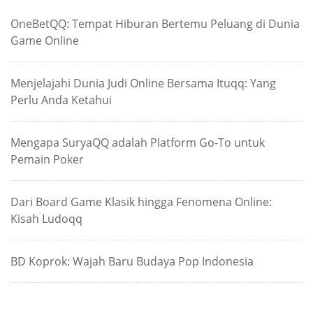
OneBetQQ: Tempat Hiburan Bertemu Peluang di Dunia
Game Online
Menjelajahi Dunia Judi Online Bersama Ituqq: Yang
Perlu Anda Ketahui
Mengapa SuryaQQ adalah Platform Go-To untuk
Pemain Poker
Dari Board Game Klasik hingga Fenomena Online:
Kisah Ludoqq
BD Koprok: Wajah Baru Budaya Pop Indonesia