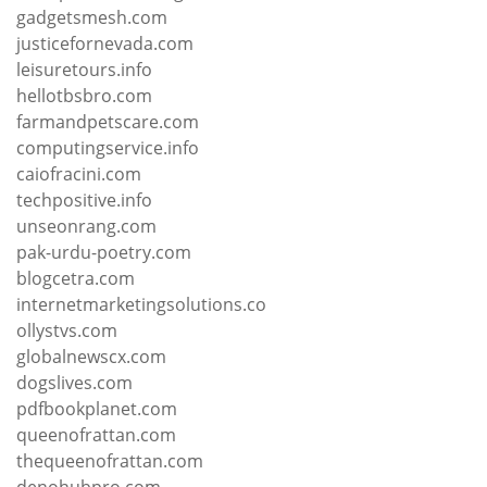
gadgetsmesh.com
justicefornevada.com
leisuretours.info
hellotbsbro.com
farmandpetscare.com
computingservice.info
caiofracini.com
techpositive.info
unseonrang.com
pak-urdu-poetry.com
blogcetra.com
internetmarketingsolutions.co
ollystvs.com
globalnewscx.com
dogslives.com
pdfbookplanet.com
queenofrattan.com
thequeenofrattan.com