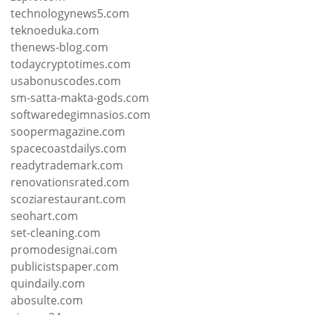
technologynews5.com
teknoeduka.com
thenews-blog.com
todaycryptotimes.com
usabonuscodes.com
sm-satta-makta-gods.com
softwaredegimnasios.com
soopermagazine.com
spacecoastdailys.com
readytrademark.com
renovationsrated.com
scoziarestaurant.com
seohart.com
set-cleaning.com
promodesignai.com
publicistspaper.com
quindaily.com
abosulte.com