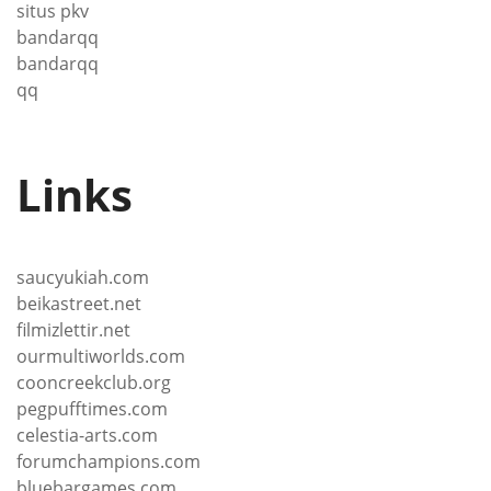
situs pkv
bandarqq
bandarqq
qq
Links
saucyukiah.com
beikastreet.net
filmizlettir.net
ourmultiworlds.com
cooncreekclub.org
pegpufftimes.com
celestia-arts.com
forumchampions.com
bluebargames.com