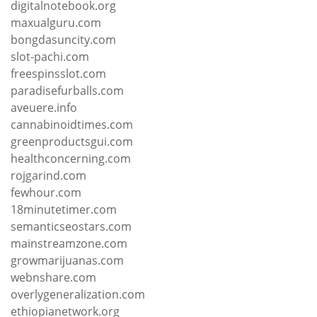
digitalnotebook.org
maxualguru.com
bongdasuncity.com
slot-pachi.com
freespinsslot.com
paradisefurballs.com
aveuere.info
cannabinoidtimes.com
greenproductsgui.com
healthconcerning.com
rojgarind.com
fewhour.com
18minutetimer.com
semanticseostars.com
mainstreamzone.com
growmarijuanas.com
webnshare.com
overlygeneralization.com
ethiopianetwork.org