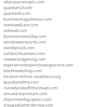
vibecasaconcepts.com
quantum24.info
quantenki.com
businessmagazineusa.com
medicwellcare.com
vidsmall.com
businessnews2day.com
worldnewsrecords.com
sterilepro24.com
solidtechbusiness.com
reviewcardgaming.com
experiencedexpertstowingservice.com
blackheadsshop.com
location-voiture-casablanca.org
kpaulbartelme.com
comedyclubofhiltonhead.com
virtualartsassistant.com
theprimeinfographics.com
cheapvaliumordernow.com