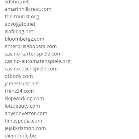
sdenix.net
amarinhillcrest.com
the-tourist.org
advogato.net
isafebag.net
bloombergz.com
enterpriseboosts.com
casino-kartenspiele.com
casino-automatenspiele.org
casino-tischspiele.com
otbody.com
jamestrust.net
trenz24.com
skipworking.com
loizbeauty.com
anyconverter.com
timespedia.com
jejakkrismon.com
diemthole.biz