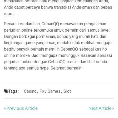
melakukan setoran atau menguangkan kemenangan Anda,
Anda dapat percaya bahwa transaksi Anda aman dan bebas
repot.
Secara keseluruhan, CebanQQ menawarkan pengalaman
perjudian online terkemuka untuk pemain dari semua level.
Dengan berbagai permainan, bonus yang murah hati, dan
lingkungan game yang aman, mudah untuk melihat mengapa
begitu banyak pemain memilih CebanQQ sebagai kasino
online mereka. Jadi mengapa menunggu? Rasakan sensasi
perjudian online dengan CebanQQ hari ini dan lihat sendiri
tentang apa semua hype. Selamat bermain!
Tags :
Casino
,
Pkv Games
,
Slot
Previous Article
Next Article