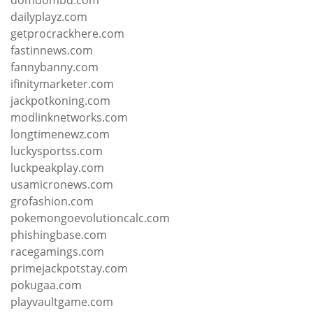
domdombd.com
dailyplayz.com
getprocrackhere.com
fastinnews.com
fannybanny.com
ifinitymarketer.com
jackpotkoning.com
modlinknetworks.com
longtimenewz.com
luckysportss.com
luckpeakplay.com
usamicronews.com
grofashion.com
pokemongoevolutioncalc.com
phishingbase.com
racegamings.com
primejackpotstay.com
pokugaa.com
playvaultgame.com