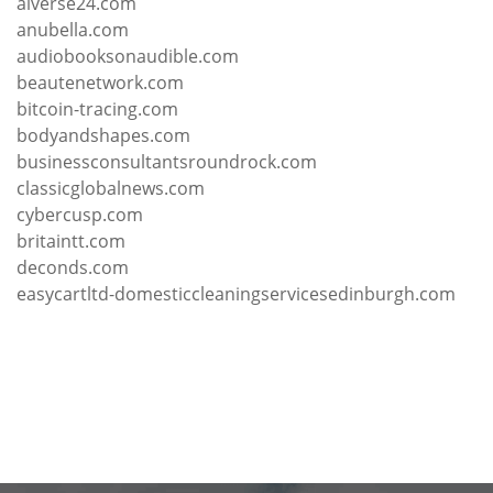
aiverse24.com
anubella.com
audiobooksonaudible.com
beautenetwork.com
bitcoin-tracing.com
bodyandshapes.com
businessconsultantsroundrock.com
classicglobalnews.com
cybercusp.com
britaintt.com
deconds.com
easycartltd-domesticcleaningservicesedinburgh.com