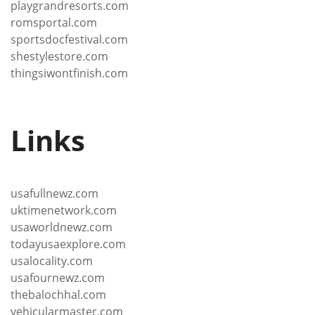
playgrandresorts.com
romsportal.com
sportsdocfestival.com
shestylestore.com
thingsiwontfinish.com
Links
usafullnewz.com
uktimenetwork.com
usaworldnewz.com
todayusaexplore.com
usalocality.com
usafournewz.com
thebalochhal.com
vehicularmaster.com