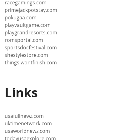
racegamings.com
primejackpotstay.com
pokugaa.com
playvaultgame.com
playgrandresorts.com
romsportal.com
sportsdocfestival.com
shestylestore.com
thingsiwontfinish.com
Links
usafullnewz.com
uktimenetwork.com
usaworldnewz.com
todayusaexplore.com