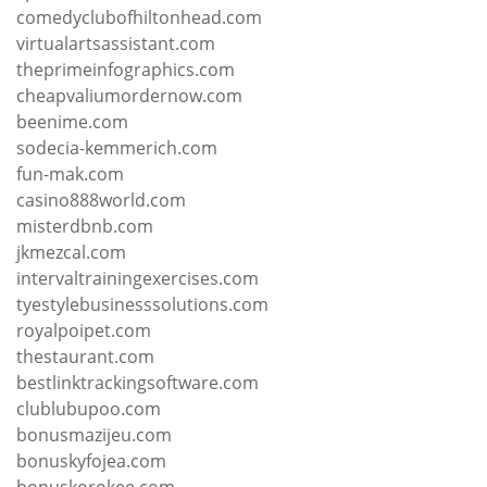
comedyclubofhiltonhead.com
virtualartsassistant.com
theprimeinfographics.com
cheapvaliumordernow.com
beenime.com
sodecia-kemmerich.com
fun-mak.com
casino888world.com
misterdbnb.com
jkmezcal.com
intervaltrainingexercises.com
tyestylebusinesssolutions.com
royalpoipet.com
thestaurant.com
bestlinktrackingsoftware.com
clublubupoo.com
bonusmazijeu.com
bonuskyfojea.com