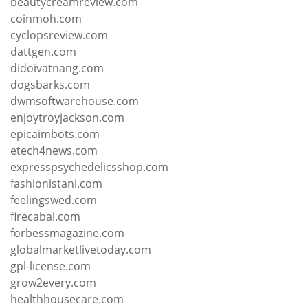
beautycreamreview.com
coinmoh.com
cyclopsreview.com
dattgen.com
didoivatnang.com
dogsbarks.com
dwmsoftwarehouse.com
enjoytroyjackson.com
epicaimbots.com
etech4news.com
expresspsychedelicsshop.com
fashionistani.com
feelingswed.com
firecabal.com
forbessmagazine.com
globalmarketlivetoday.com
gpl-license.com
grow2every.com
healthhousecare.com