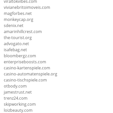
viraltokvibes.com
vivianebritoimoveis.com
magforbes.net
monkeycap.org
sdenix.net
amarinhillcrest.com
the-tourist.org
advogato.net
isafebag.net
bloombergz.com
enterpriseboosts.com
casino-kartenspiele.com
casino-automatenspiele.org
casino-tischspiele.com
otbody.com
jamestrust.net
trenz24.com
skipworking.com
loizbeauty.com