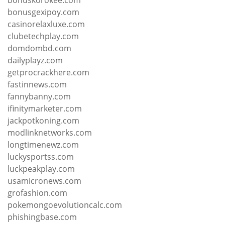
bonuskorokee.com
bonusgexipoy.com
casinorelaxluxe.com
clubetechplay.com
domdombd.com
dailyplayz.com
getprocrackhere.com
fastinnews.com
fannybanny.com
ifinitymarketer.com
jackpotkoning.com
modlinknetworks.com
longtimenewz.com
luckysportss.com
luckpeakplay.com
usamicronews.com
grofashion.com
pokemongoevolutioncalc.com
phishingbase.com