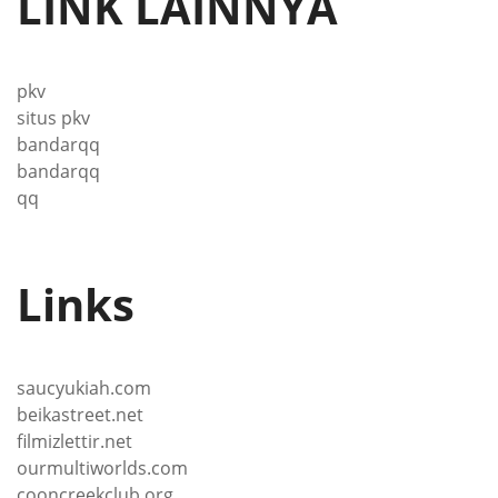
LINK LAINNYA
pkv
situs pkv
bandarqq
bandarqq
qq
Links
saucyukiah.com
beikastreet.net
filmizlettir.net
ourmultiworlds.com
cooncreekclub.org