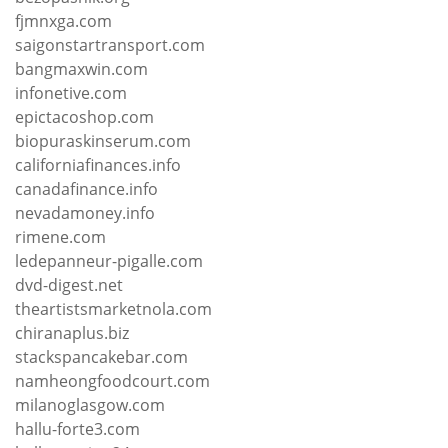
fjmnxga.com
saigonstartransport.com
bangmaxwin.com
infonetive.com
epictacoshop.com
biopuraskinserum.com
californiafinances.info
canadafinance.info
nevadamoney.info
rimene.com
ledepanneur-pigalle.com
dvd-digest.net
theartistsmarketnola.com
chiranaplus.biz
stackspancakebar.com
namheongfoodcourt.com
milanoglasgow.com
hallu-forte3.com