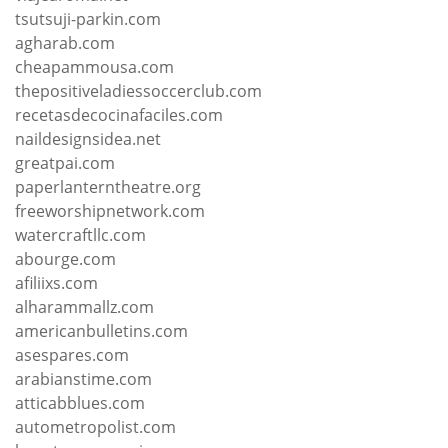
tsutsuji-parkin.com
agharab.com
cheapammousa.com
thepositiveladiessoccerclub.com
recetasdecocinafaciles.com
naildesignsidea.net
greatpai.com
paperlanterntheatre.org
freeworshipnetwork.com
watercraftllc.com
abourge.com
afiliixs.com
alharammallz.com
americanbulletins.com
asespares.com
arabianstime.com
atticabblues.com
autometropolist.com