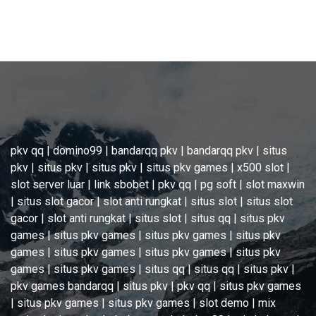
pkv qq
|
domino99
|
bandarqq pkv
|
bandarqq pkv
|
situs
pkv
|
situs pkv
|
situs pkv
|
situs pkv games
|
x500 slot
|
slot server luar
|
link sbobet
|
pkv qq
|
pg soft
|
slot maxwin
|
situs slot gacor
|
slot anti rungkat
|
situs slot
|
situs slot
gacor
|
slot anti rungkat
|
situs slot
|
situs qq
|
situs pkv
games
|
situs pkv games
|
situs pkv games
|
situs pkv
games
|
situs pkv games
|
situs pkv games
|
situs pkv
games
|
situs pkv games
|
situs qq
|
situs qq
|
situs pkv
|
pkv games bandarqq
|
situs pkv
|
pkv qq
|
situs pkv games
|
situs pkv games
|
situs pkv games
|
slot demo
|
mix