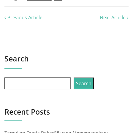
Previous Article
Next Article
Search
Search
Recent Posts