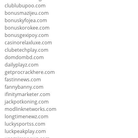
clublubupoo.com
bonusmazijeu.com
bonuskyfojea.com
bonuskorokee.com
bonusgexipoy.com
casinorelaxluxe.com
clubetechplay.com
domdombd.com
dailyplayz.com
getprocrackhere.com
fastinnews.com
fannybanny.com
ifinitymarketer.com
jackpotkoning.com
modlinknetworks.com
longtimenewz.com
luckysportss.com
luckpeakplay.com