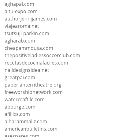
aghapal.com
altu-expo.com
authorjennijames.com
viajearoma.net
tsutsuji-parkin.com
agharab.com
cheapammousa.com
thepositiveladiessoccerclub.com
recetasdecocinafaciles.com
naildesignsidea.net
greatpai.com
paperlanterntheatre.org
freeworshipnetwork.com
watercraftllc.com
abourge.com
afiliixs.com
alharammallz.com
americanbulletins.com
asespares.com