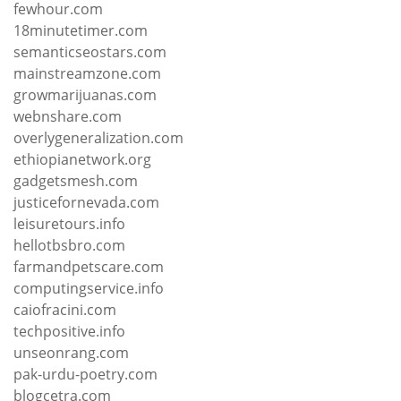
fewhour.com
18minutetimer.com
semanticseostars.com
mainstreamzone.com
growmarijuanas.com
webnshare.com
overlygeneralization.com
ethiopianetwork.org
gadgetsmesh.com
justicefornevada.com
leisuretours.info
hellotbsbro.com
farmandpetscare.com
computingservice.info
caiofracini.com
techpositive.info
unseonrang.com
pak-urdu-poetry.com
blogcetra.com