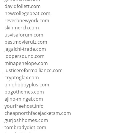
davidfollett.com
newcollegebeat.com
reverbnewyork.com
skinmerch.com
usvisaforum.com
bestmovierulz.com
jagalchi-trade.com
loopersound.com
minapenelope.com
justicereformalliance.com
cryptoglax.com
ohiohobbyplus.com
bogothemes.com
ajino-mingei.com
yourfreehost.info
cheapnorthfacejacketsm.com
gurjoshhomes.com
tombradydiet.com