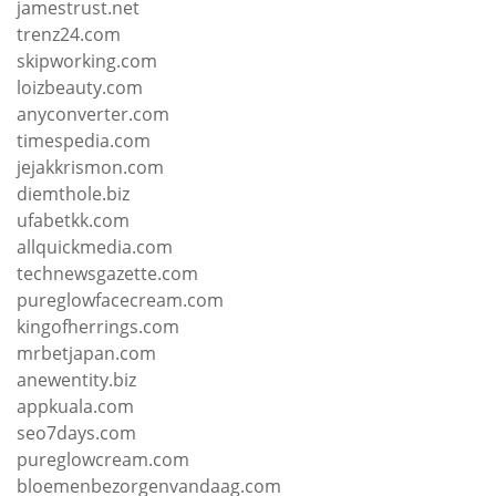
jamestrust.net
trenz24.com
skipworking.com
loizbeauty.com
anyconverter.com
timespedia.com
jejakkrismon.com
diemthole.biz
ufabetkk.com
allquickmedia.com
technewsgazette.com
pureglowfacecream.com
kingofherrings.com
mrbetjapan.com
anewentity.biz
appkuala.com
seo7days.com
pureglowcream.com
bloemenbezorgenvandaag.com