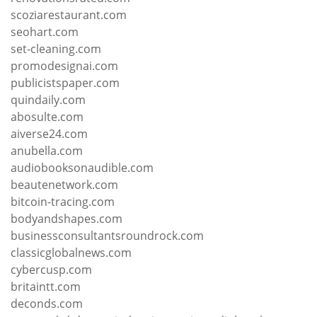
scoziarestaurant.com
seohart.com
set-cleaning.com
promodesignai.com
publicistspaper.com
quindaily.com
abosulte.com
aiverse24.com
anubella.com
audiobooksonaudible.com
beautenetwork.com
bitcoin-tracing.com
bodyandshapes.com
businessconsultantsroundrock.com
classicglobalnews.com
cybercusp.com
britaintt.com
deconds.com