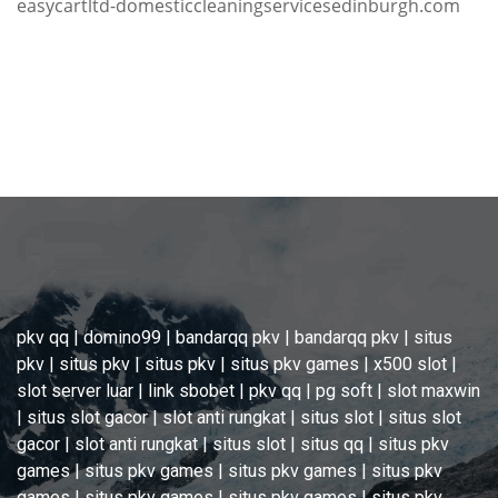
easycartltd-domesticcleaningservicesedinburgh.com
pkv qq
|
domino99
|
bandarqq pkv
|
bandarqq pkv
|
situs
pkv
|
situs pkv
|
situs pkv
|
situs pkv games
|
x500 slot
|
slot server luar
|
link sbobet
|
pkv qq
|
pg soft
|
slot maxwin
|
situs slot gacor
|
slot anti rungkat
|
situs slot
|
situs slot
gacor
|
slot anti rungkat
|
situs slot
|
situs qq
|
situs pkv
games
|
situs pkv games
|
situs pkv games
|
situs pkv
games
|
situs pkv games
|
situs pkv games
|
situs pkv