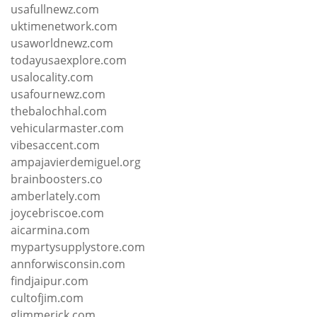
usafullnewz.com
uktimenetwork.com
usaworldnewz.com
todayusaexplore.com
usalocality.com
usafournewz.com
thebalochhal.com
vehicularmaster.com
vibesaccent.com
ampajavierdemiguel.org
brainboosters.co
amberlately.com
joycebriscoe.com
aicarmina.com
mypartysupplystore.com
annforwisconsin.com
findjaipur.com
cultofjim.com
glimmerick.com