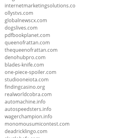
internetmarketingsolutions.co
ollystvs.com
globalnewscx.com
dogslives.com
pdfbookplanet.com
queenofrattan.com
thequeenofrattan.com
denohubpro.com
blades-knife.com
one-piece-spoiler.com
studiooneiota.com
findingcasino.org
realworldcobra.com
automachine.info
autospeedsters.info
wagerchampion.info
monomousumicontest.com
deadricklingo.com