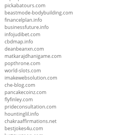
pickabatours.com
beastmode-bodybuilding.com
financelplan.info
businessfuture.info
infojudibet.com
cbdmap.info
deanbeanxn.com
matkarajdhanigame.com
popthrone.com
world-slots.com
imakewebsolution.com
che-blog.com
pancakecoinz.com
flyfinley.com
prideconsultation.com
hountinglil.info
chakraaffirmations.net
bestjokes4u.com