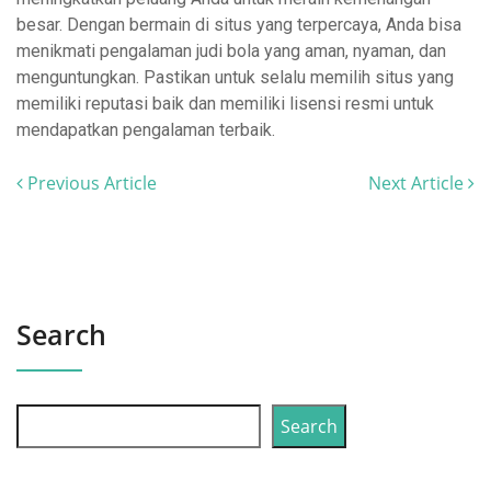
besar. Dengan bermain di situs yang terpercaya, Anda bisa
menikmati pengalaman judi bola yang aman, nyaman, dan
menguntungkan. Pastikan untuk selalu memilih situs yang
memiliki reputasi baik dan memiliki lisensi resmi untuk
mendapatkan pengalaman terbaik.
Previous Article
Next Article
Search
Search