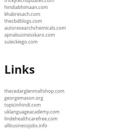
trickytechupdates.com
hindiabhimaan.com
khabresach.com
thecbdblogs.com
autoresearchchemicals.com
apnabusinesskaro.com
suleckiego.com
Links
thecedarglenmaltshop.com
georgemason.org
topicinhindi.com
uklanguageacademy.com
lindehealthcarefree.com
allbusinessjobs.info