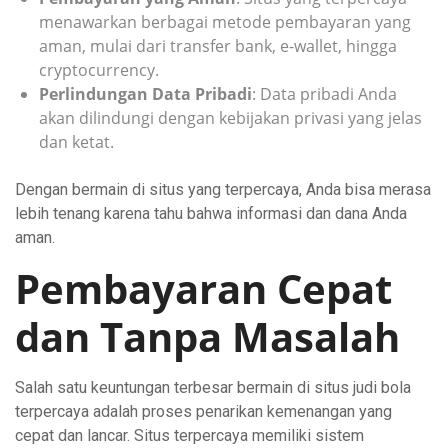
menawarkan berbagai metode pembayaran yang
aman, mulai dari transfer bank, e-wallet, hingga
cryptocurrency.
Perlindungan Data Pribadi
: Data pribadi Anda
akan dilindungi dengan kebijakan privasi yang jelas
dan ketat.
Dengan bermain di situs yang terpercaya, Anda bisa merasa
lebih tenang karena tahu bahwa informasi dan dana Anda
aman.
Pembayaran Cepat
dan Tanpa Masalah
Salah satu keuntungan terbesar bermain di situs judi bola
terpercaya adalah proses penarikan kemenangan yang
cepat dan lancar. Situs terpercaya memiliki sistem