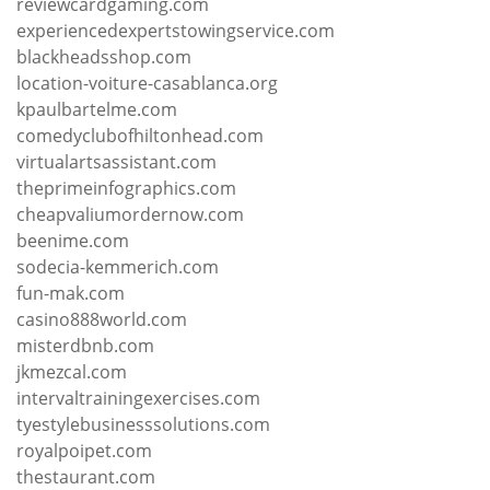
reviewcardgaming.com
experiencedexpertstowingservice.com
blackheadsshop.com
location-voiture-casablanca.org
kpaulbartelme.com
comedyclubofhiltonhead.com
virtualartsassistant.com
theprimeinfographics.com
cheapvaliumordernow.com
beenime.com
sodecia-kemmerich.com
fun-mak.com
casino888world.com
misterdbnb.com
jkmezcal.com
intervaltrainingexercises.com
tyestylebusinesssolutions.com
royalpoipet.com
thestaurant.com