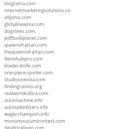
blogcetra.com
internetmarketingsolutions.co
ollystvs.com
globalnewscx.com
dogslives.com
pdfbookplanet.com
queenofrattan.com
thequeenofrattan.com
denohubpro.com
blades-knife.com
one-piece-spoiler.com
studiooneiota.com
findingcasino.org
realworldcobra.com
automachine.info
autospeedsters.info
wagerchampion.info
monomousumicontest.com
deadricklingo.com