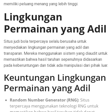
memiliki peluang menang yang lebih tinggi.
Lingkungan
Permainan yang Adil
Situs judi bola terpercaya selalu berusaha untuk
menyediakan lingkungan permainan yang adil dan
transparan. Mereka menggunakan sistem yang diaudit untuk
memastikan bahwa hasil taruhan sepenuhnya didasarkan
pada keberuntungan dan tidak ada manipulasi dari pihak luar.
Keuntungan Lingkungan
Permainan yang Adil
Random Number Generator (RNG)
: Situs
terpercaya menggunakan teknologi RNG untuk