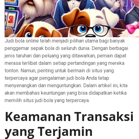
Judi bola online telah menjadi pilihan utama bagi banyak
penggemar sepak bola di seluruh dunia. Dengan berbagai
jenis taruhan dan peluang yang ditawarkan, pemain dapat
merasa terlibat dalam setiap pertandingan yang mereka
tonton. Namun, penting untuk bermain di situs yang
terpercaya agar pengalaman judi bola Anda tetap
menyenangkan dan menguntungkan. Dalam artikel ini, kita
akan membahas keuntungan yang bisa didapatkan ketika
memilih situs judi bola yang terpercaya.
Keamanan Transaksi
yang Terjamin