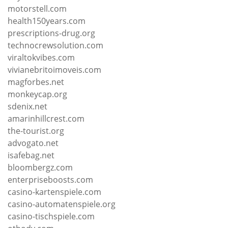
motorstell.com
health150years.com
prescriptions-drug.org
technocrewsolution.com
viraltokvibes.com
vivianebritoimoveis.com
magforbes.net
monkeycap.org
sdenix.net
amarinhillcrest.com
the-tourist.org
advogato.net
isafebag.net
bloombergz.com
enterpriseboosts.com
casino-kartenspiele.com
casino-automatenspiele.org
casino-tischspiele.com