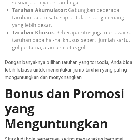
sesuai jalannya pertandingan.
Taruhan Akumulator
: Gabungkan beberapa
taruhan dalam satu slip untuk peluang menang
yang lebih besar.
Taruhan Khusus
: Beberapa situs juga menawarkan
taruhan pada hal-hal khusus seperti jumlah kartu,
gol pertama, atau pencetak gol.
Dengan banyaknya pilihan taruhan yang tersedia, Anda bisa
lebih leluasa untuk menentukan jenis taruhan yang paling
menguntungkan dan menyenangkan.
Bonus dan Promosi
yang
Menguntungkan
Situs judi bola terpercaya sering menawarkan berbagai