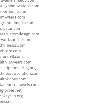
stivaldelamalou.com
rstsigninnovations.com
rberdodge.com
im-wears.com
rgrantedmedia.com
olpstar.com
lerscustomdesign.com
rworksonline.com
chtimesss.com
rylstore.com
torstell.com
alth150years.com
escriptions-drug.org
chnocrewsolution.com
raltokvibes.com
vianebritoimoveis.com
gforbes.net
nkeycap.org
enix.net