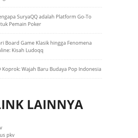
ngapa SuryaQQ adalah Platform Go-To
tuk Pemain Poker
ri Board Game Klasik hingga Fenomena
line: Kisah Ludoqq
 Koprok: Wajah Baru Budaya Pop Indonesia
LINK LAINNYA
v
tus pkv