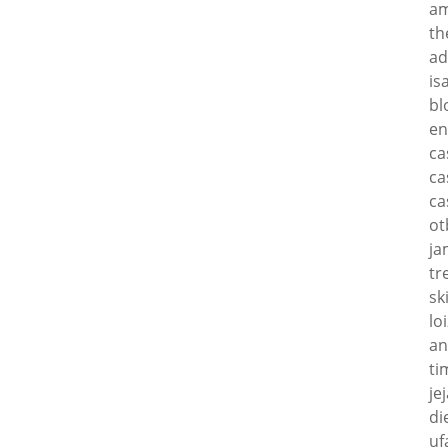
am
th
ad
is
bl
en
ca
ca
ca
ot
ja
tr
sk
lo
an
ti
je
di
uf