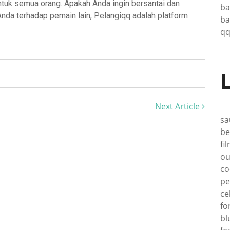
ntuk semua orang. Apakah Anda ingin bersantai dan
ba
nda terhadap pemain lain, Pelangiqq adalah platform
ba
q
Next Article
sa
be
fi
ou
co
pe
ce
fo
bl