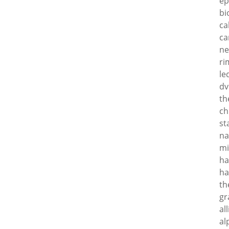
ep
bi
ca
ca
ne
ri
le
dv
th
ch
st
na
mi
ha
ha
th
gr
al
al