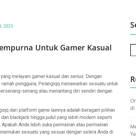
S
, 2025
 Sempurna Untuk Gamer Kasual
 yang melayani gamer kasual dan serius. Dengan
R
 ramah pengguna, Pelangiqq menawarkan sesuatu untuk
bersenang-senang atau menantang diri sendiri dengan
On
di
iqq dari platform game lainnya adalah beragam pilihan
 dan blackjack hingga judul yang lebih modern seperti
a. Apakah Anda lebih suka permainan atau permainan
Me
menemukan sesuatu yang sesuai dengan selera Anda di
Ya