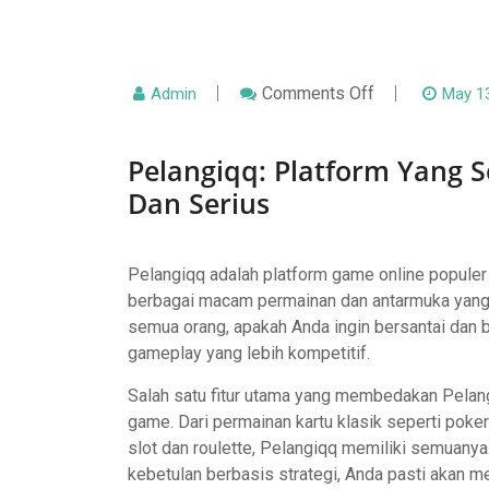
On
Comments Off
Admin
May 13
Pelangiqq:
Platform
Yang
Pelangiqq: Platform Yang
Sempurna
Untuk
Dan Serius
Gamer
Kasual
Dan
Serius
Pelangiqq adalah platform game online populer
berbagai macam permainan dan antarmuka yang
semua orang, apakah Anda ingin bersantai dan 
gameplay yang lebih kompetitif.
Salah satu fitur utama yang membedakan Pelang
game. Dari permainan kartu klasik seperti poker
slot dan roulette, Pelangiqq memiliki semuany
kebetulan berbasis strategi, Anda pasti akan 