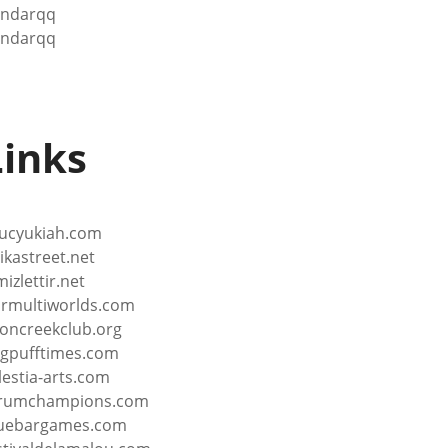
ndarqq
ndarqq
q
Links
ucyukiah.com
ikastreet.net
lmizlettir.net
rmultiworlds.com
oncreekclub.org
gpufftimes.com
lestia-arts.com
rumchampions.com
uebargames.com