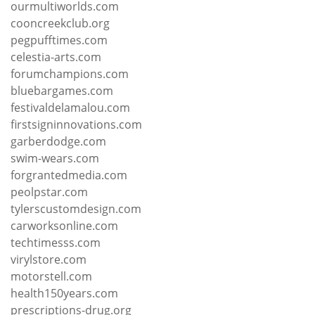
ourmultiworlds.com
cooncreekclub.org
pegpufftimes.com
celestia-arts.com
forumchampions.com
bluebargames.com
festivaldelamalou.com
firstsigninnovations.com
garberdodge.com
swim-wears.com
forgrantedmedia.com
peolpstar.com
tylerscustomdesign.com
carworksonline.com
techtimesss.com
virylstore.com
motorstell.com
health150years.com
prescriptions-drug.org