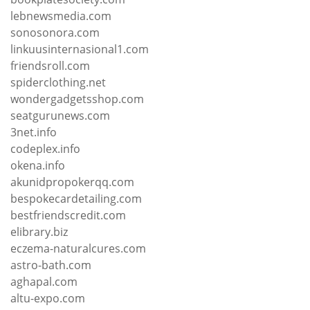
lebnewsmedia.com
sonosonora.com
linkuusinternasional1.com
friendsroll.com
spiderclothing.net
wondergadgetsshop.com
seatgurunews.com
3net.info
codeplex.info
okena.info
akunidpropokerqq.com
bespokecardetailing.com
bestfriendscredit.com
elibrary.biz
eczema-naturalcures.com
astro-bath.com
aghapal.com
altu-expo.com