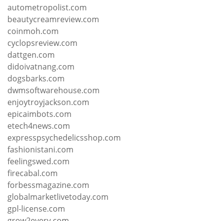
autometropolist.com
beautycreamreview.com
coinmoh.com
cyclopsreview.com
dattgen.com
didoivatnang.com
dogsbarks.com
dwmsoftwarehouse.com
enjoytroyjackson.com
epicaimbots.com
etech4news.com
expresspsychedelicsshop.com
fashionistani.com
feelingswed.com
firecabal.com
forbessmagazine.com
globalmarketlivetoday.com
gpl-license.com
grow2every.com