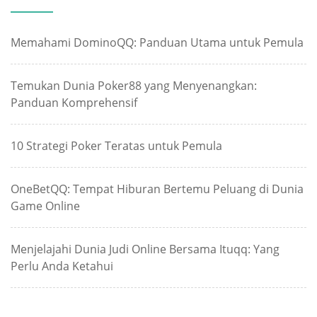
Memahami DominoQQ: Panduan Utama untuk Pemula
Temukan Dunia Poker88 yang Menyenangkan:
Panduan Komprehensif
10 Strategi Poker Teratas untuk Pemula
OneBetQQ: Tempat Hiburan Bertemu Peluang di Dunia
Game Online
Menjelajahi Dunia Judi Online Bersama Ituqq: Yang
Perlu Anda Ketahui