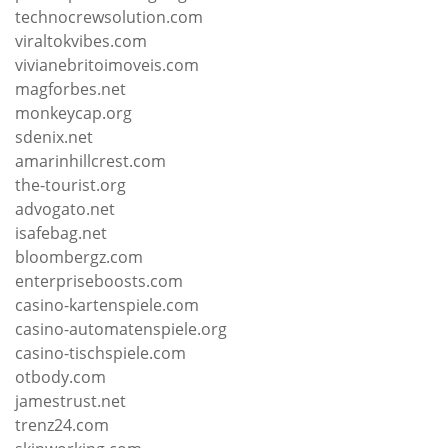
technocrewsolution.com
viraltokvibes.com
vivianebritoimoveis.com
magforbes.net
monkeycap.org
sdenix.net
amarinhillcrest.com
the-tourist.org
advogato.net
isafebag.net
bloombergz.com
enterpriseboosts.com
casino-kartenspiele.com
casino-automatenspiele.org
casino-tischspiele.com
otbody.com
jamestrust.net
trenz24.com