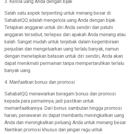
3. Kelola uang Anda dengan bijak
Salah satu aspek terpenting untuk menang besar di
SahabatQQ adalah mengelola uang Anda dengan bijak.
Tetapkan anggaran untuk diri Anda sendiri dan patuhi
anggaran tersebut, terlepas dari apakah Anda menang atau
kalah. Sangat mudah untuk terjebak dalam kegembiraan
perjudian dan mengeluarkan uang terlalu banyak, namun
dengan menetapkan batasan untuk diri sendiri, Anda akan
dapat menikmati permainan tanpa mempertaruhkan terlalu
banyak uang.
4. Manfaatkan bonus dan promosi
SahabatQQ menawarkan beragam bonus dan promosi
kepada para pemainnya, jadi pastikan untuk
memanfaatkannya. Dari bonus sambutan hingga promosi
harian, penawaran ini dapat membantu meningkatkan uang
Anda dan meningkatkan peluang Anda untuk menang besar.
Nantikan promosi khusus dan jangan ragu untuk