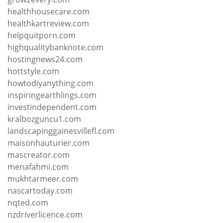
healthhousecare.com
healthkartreview.com
helpquitporn.com
highqualitybanknote.com
hostingnews24.com
hottstyle.com
howtodiyanything.com
inspiringearthlings.com
investindependent.com
kralbozguncu1.com
landscapinggainesvillefl.com
maisonhauturier.com
mascreator.com
menafahmi.com
mukhtarmeer.com
nascartoday.com
nqted.com
nzdriverlicence.com