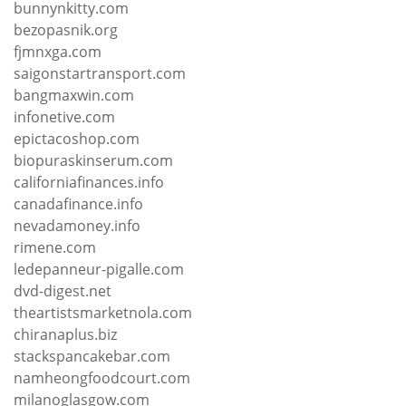
bunnynkitty.com
bezopasnik.org
fjmnxga.com
saigonstartransport.com
bangmaxwin.com
infonetive.com
epictacoshop.com
biopuraskinserum.com
californiafinances.info
canadafinance.info
nevadamoney.info
rimene.com
ledepanneur-pigalle.com
dvd-digest.net
theartistsmarketnola.com
chiranaplus.biz
stackspancakebar.com
namheongfoodcourt.com
milanoglasgow.com