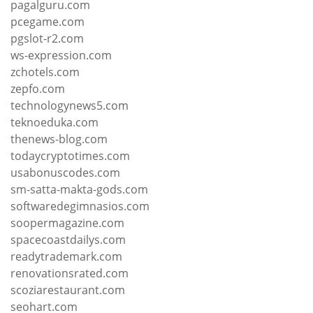
pagalguru.com
pcegame.com
pgslot-r2.com
ws-expression.com
zchotels.com
zepfo.com
technologynews5.com
teknoeduka.com
thenews-blog.com
todaycryptotimes.com
usabonuscodes.com
sm-satta-makta-gods.com
softwaredegimnasios.com
soopermagazine.com
spacecoastdailys.com
readytrademark.com
renovationsrated.com
scoziarestaurant.com
seohart.com