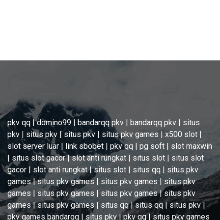
pkv qq
|
domino99
|
bandarqq pkv
|
bandarqq pkv
|
situs
pkv
|
situs pkv
|
situs pkv
|
situs pkv games
|
x500 slot
|
slot server luar
|
link sbobet
|
pkv qq
|
pg soft
|
slot maxwin
|
situs slot gacor
|
slot anti rungkat
|
situs slot
|
situs slot
gacor
|
slot anti rungkat
|
situs slot
|
situs qq
|
situs pkv
games
|
situs pkv games
|
situs pkv games
|
situs pkv
games
|
situs pkv games
|
situs pkv games
|
situs pkv
games
|
situs pkv games
|
situs qq
|
situs qq
|
situs pkv
|
pkv games bandarqq
|
situs pkv
|
pkv qq
|
situs pkv games