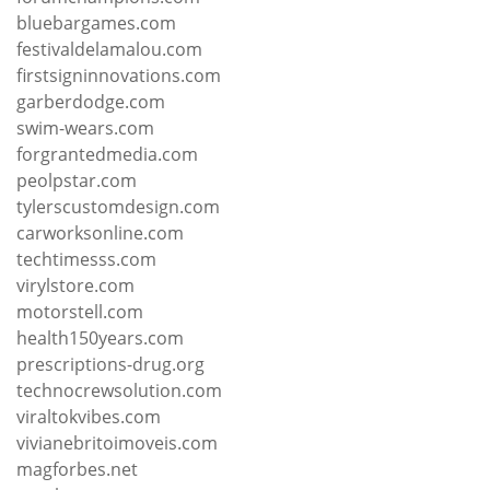
bluebargames.com
festivaldelamalou.com
firstsigninnovations.com
garberdodge.com
swim-wears.com
forgrantedmedia.com
peolpstar.com
tylerscustomdesign.com
carworksonline.com
techtimesss.com
virylstore.com
motorstell.com
health150years.com
prescriptions-drug.org
technocrewsolution.com
viraltokvibes.com
vivianebritoimoveis.com
magforbes.net