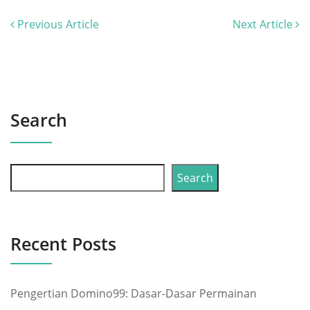
Previous Article
Next Article
Search
Search
Recent Posts
Pengertian Domino99: Dasar-Dasar Permainan