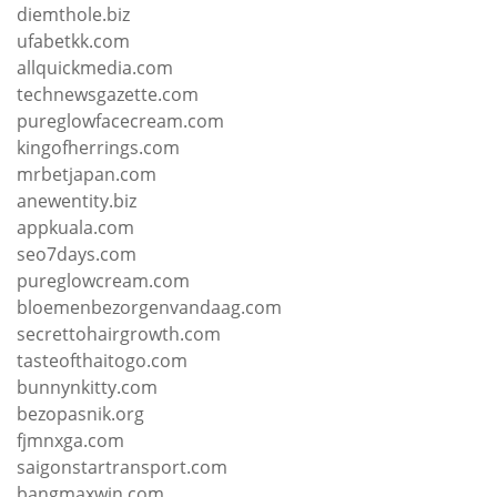
diemthole.biz
ufabetkk.com
allquickmedia.com
technewsgazette.com
pureglowfacecream.com
kingofherrings.com
mrbetjapan.com
anewentity.biz
appkuala.com
seo7days.com
pureglowcream.com
bloemenbezorgenvandaag.com
secrettohairgrowth.com
tasteofthaitogo.com
bunnynkitty.com
bezopasnik.org
fjmnxga.com
saigonstartransport.com
bangmaxwin.com