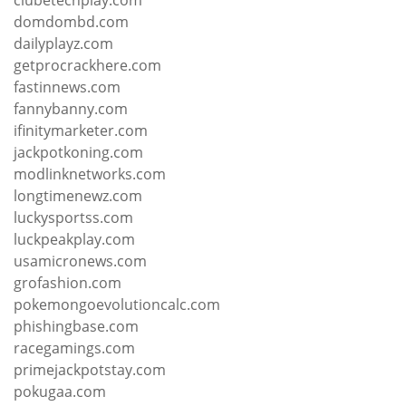
clubetechplay.com
domdombd.com
dailyplayz.com
getprocrackhere.com
fastinnews.com
fannybanny.com
ifinitymarketer.com
jackpotkoning.com
modlinknetworks.com
longtimenewz.com
luckysportss.com
luckpeakplay.com
usamicronews.com
grofashion.com
pokemongoevolutioncalc.com
phishingbase.com
racegamings.com
primejackpotstay.com
pokugaa.com