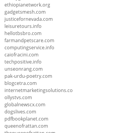
ethiopianetwork.org
gadgetsmesh.com
justicefornevada.com
leisuretours.info
hellotbsbro.com
farmandpetscare.com
computingservice.info
caiofracini.com
techpositive.info
unseonrang.com
pak-urdu-poetry.com
blogcetra.com
internetmarketingsolutions.co
ollystvs.com
globalnewscx.com
dogslives.com
pdfbookplanet.com
queenofrattan.com