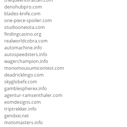
thequeenofrattan.com
denohubpro.com
blades-knife.com
one-piece-spoiler.com
studiooneiota.com
findingcasino.org
realworldcobra.com
automachine.info
autospeedsters.info
wagerchampion.info
monomousumicontest.com
deadricklingo.com
skyglobefx.com
gamblespherex.info
agentur-ramsenthaler.com
eomdesigns.com
triptrekker.info
gendxxi.net
motomasters.info