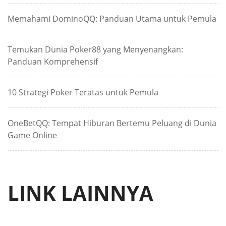
Memahami DominoQQ: Panduan Utama untuk Pemula
Temukan Dunia Poker88 yang Menyenangkan:
Panduan Komprehensif
10 Strategi Poker Teratas untuk Pemula
OneBetQQ: Tempat Hiburan Bertemu Peluang di Dunia
Game Online
LINK LAINNYA