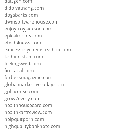
dattgen.com
didoivatnang.com
dogsbarks.com
dwmsoftwarehouse.com
enjoytroyjackson.com
epicaimbots.com
etech4news.com
expresspsychedelicsshop.com
fashionistani.com
feelingswed.com
firecabal.com
forbessmagazine.com
globalmarketlivetoday.com
gpl-license.com
grow2every.com
healthhousecare.com
healthkartreview.com
helpquitporn.com
highqualitybanknote.com