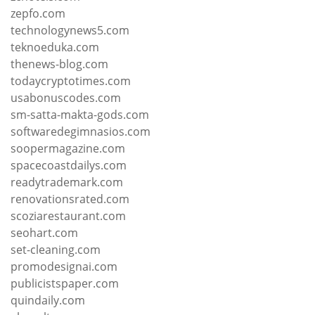
zepfo.com
technologynews5.com
teknoeduka.com
thenews-blog.com
todaycryptotimes.com
usabonuscodes.com
sm-satta-makta-gods.com
softwaredegimnasios.com
soopermagazine.com
spacecoastdailys.com
readytrademark.com
renovationsrated.com
scoziarestaurant.com
seohart.com
set-cleaning.com
promodesignai.com
publicistspaper.com
quindaily.com