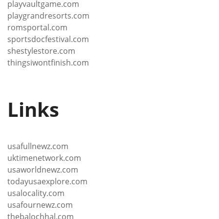
playvaultgame.com
playgrandresorts.com
romsportal.com
sportsdocfestival.com
shestylestore.com
thingsiwontfinish.com
Links
usafullnewz.com
uktimenetwork.com
usaworldnewz.com
todayusaexplore.com
usalocality.com
usafournewz.com
thebalochhal.com