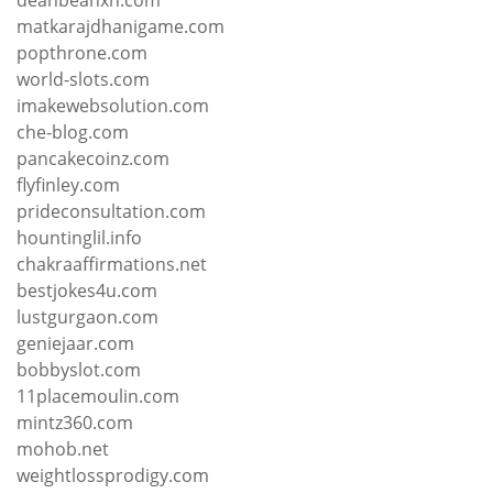
deanbeanxn.com
matkarajdhanigame.com
popthrone.com
world-slots.com
imakewebsolution.com
che-blog.com
pancakecoinz.com
flyfinley.com
prideconsultation.com
hountinglil.info
chakraaffirmations.net
bestjokes4u.com
lustgurgaon.com
geniejaar.com
bobbyslot.com
11placemoulin.com
mintz360.com
mohob.net
weightlossprodigy.com