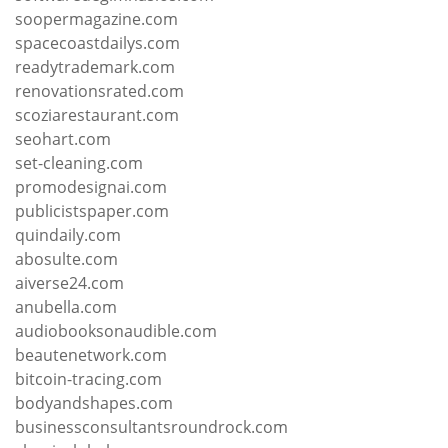
soopermagazine.com
spacecoastdailys.com
readytrademark.com
renovationsrated.com
scoziarestaurant.com
seohart.com
set-cleaning.com
promodesignai.com
publicistspaper.com
quindaily.com
abosulte.com
aiverse24.com
anubella.com
audiobooksonaudible.com
beautenetwork.com
bitcoin-tracing.com
bodyandshapes.com
businessconsultantsroundrock.com