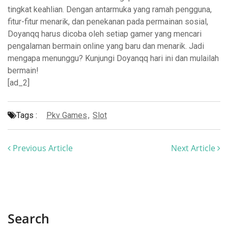
tingkat keahlian. Dengan antarmuka yang ramah pengguna,
fitur-fitur menarik, dan penekanan pada permainan sosial,
Doyanqq harus dicoba oleh setiap gamer yang mencari
pengalaman bermain online yang baru dan menarik. Jadi
mengapa menunggu? Kunjungi Doyanqq hari ini dan mulailah
bermain!
[ad_2]
Tags :
Pkv Games
,
Slot
Previous Article
Next Article
Search