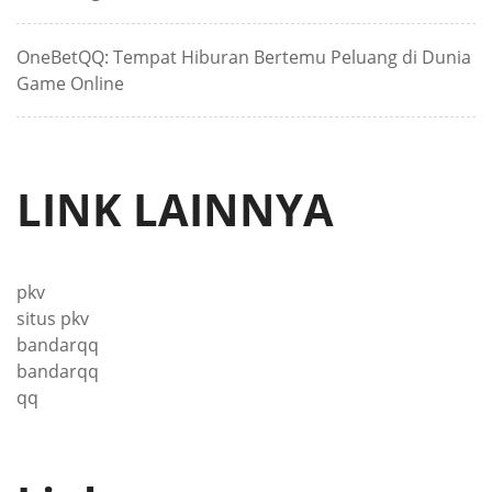
OneBetQQ: Tempat Hiburan Bertemu Peluang di Dunia
Game Online
LINK LAINNYA
pkv
situs pkv
bandarqq
bandarqq
qq