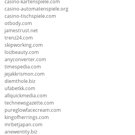
casino-kartenspiele.com
casino-automatenspiele.org
casino-tischspiele.com
otbody.com
jamestrust.net
trenz24.com
skipworking.com
loizbeauty.com
anyconverter.com
timespedia.com
jejakkrismon.com
diemthole.biz
ufabetkk.com
allquickmedia.com
technewsgazette.com
pureglowfacecream.com
kingofherrings.com
mrbetjapan.com
anewentity.biz