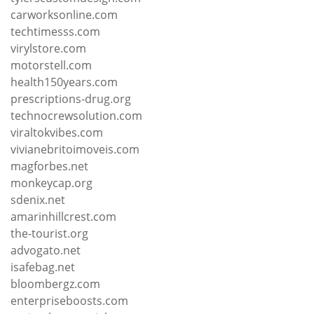
carworksonline.com
techtimesss.com
virylstore.com
motorstell.com
health150years.com
prescriptions-drug.org
technocrewsolution.com
viraltokvibes.com
vivianebritoimoveis.com
magforbes.net
monkeycap.org
sdenix.net
amarinhillcrest.com
the-tourist.org
advogato.net
isafebag.net
bloombergz.com
enterpriseboosts.com