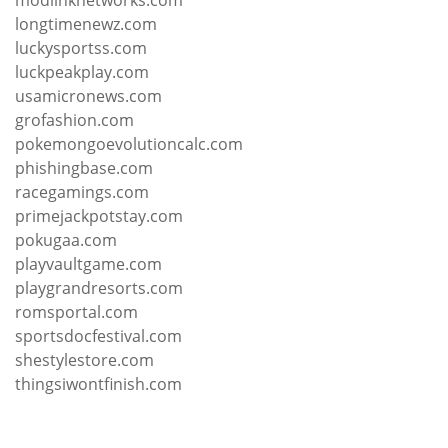
modlinknetworks.com
longtimenewz.com
luckysportss.com
luckpeakplay.com
usamicronews.com
grofashion.com
pokemongoevolutioncalc.com
phishingbase.com
racegamings.com
primejackpotstay.com
pokugaa.com
playvaultgame.com
playgrandresorts.com
romsportal.com
sportsdocfestival.com
shestylestore.com
thingsiwontfinish.com