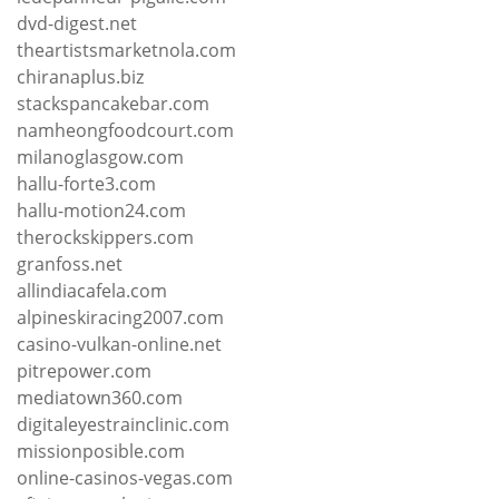
dvd-digest.net
theartistsmarketnola.com
chiranaplus.biz
stackspancakebar.com
namheongfoodcourt.com
milanoglasgow.com
hallu-forte3.com
hallu-motion24.com
therockskippers.com
granfoss.net
allindiacafela.com
alpineskiracing2007.com
casino-vulkan-online.net
pitrepower.com
mediatown360.com
digitaleyestrainclinic.com
missionposible.com
online-casinos-vegas.com