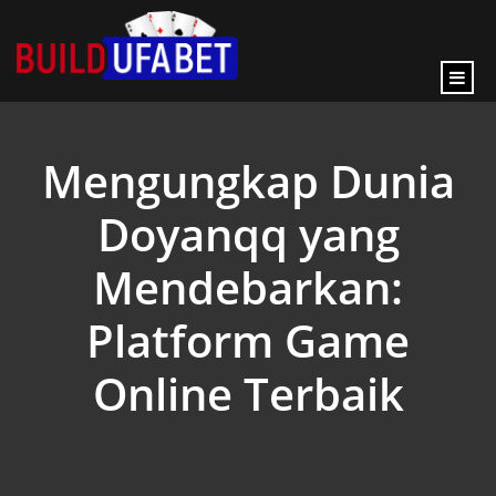
content
Mengungkap Dunia
Doyanqq yang
Mendebarkan:
Platform Game
Online Terbaik