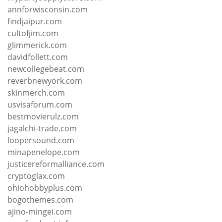
annforwisconsin.com
findjaipur.com
cultofjim.com
glimmerick.com
davidfollett.com
newcollegebeat.com
reverbnewyork.com
skinmerch.com
usvisaforum.com
bestmovierulz.com
jagalchi-trade.com
loopersound.com
minapenelope.com
justicereformalliance.com
cryptoglax.com
ohiohobbyplus.com
bogothemes.com
ajino-mingei.com