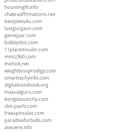
prideconsultation.com
hountinglil.info
chakraaffirmations.net
bestjokes4u.com
lustgurgaon.com
geniejaar.com
bobbyslot.com
11placemoulin.com
mintz360.com
mohob.net
weightlossprodigy.com
smarttechyinfo.com
digitalnotebook.org
maxualguru.com
bongdasuncity.com
slot-pachi.com
freespinsslot.com
paradisefurballs.com
aveuere.info