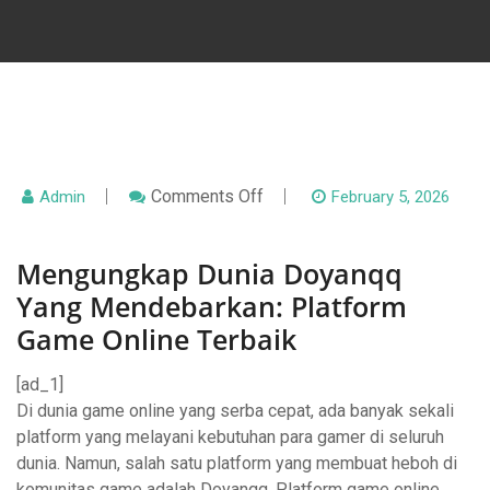
On
Comments Off
Admin
February 5, 2026
Mengungkap
Dunia
Doyanqq
Mengungkap Dunia Doyanqq
Yang
Mendebarkan:
Yang Mendebarkan: Platform
Platform
Game
Game Online Terbaik
Online
Terbaik
[ad_1]
Di dunia game online yang serba cepat, ada banyak sekali
platform yang melayani kebutuhan para gamer di seluruh
dunia. Namun, salah satu platform yang membuat heboh di
komunitas game adalah Doyanqq. Platform game online