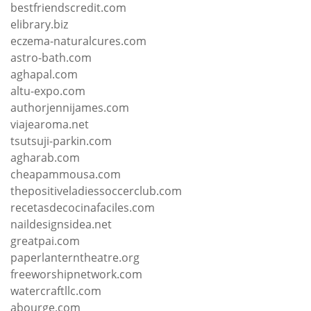
bestfriendscredit.com
elibrary.biz
eczema-naturalcures.com
astro-bath.com
aghapal.com
altu-expo.com
authorjennijames.com
viajearoma.net
tsutsuji-parkin.com
agharab.com
cheapammousa.com
thepositiveladiessoccerclub.com
recetasdecocinafaciles.com
naildesignsidea.net
greatpai.com
paperlanterntheatre.org
freeworshipnetwork.com
watercraftllc.com
abourge.com