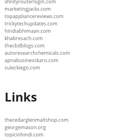
xfinityrouterlogin.com
marketingjacks.com
topappliancereviews.com
trickytechupdates.com
hindiabhimaan.com
khabresach.com
thecbdblogs.com
autoresearchchemicals.com
apnabusinesskaro.com
suleckiego.com
Links
thecedarglenmaltshop.com
georgemason.org
topicinhindi.com