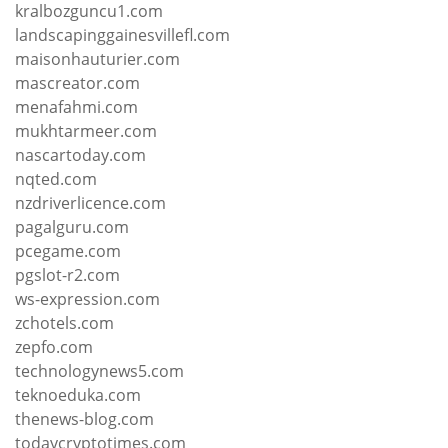
kralbozguncu1.com
landscapinggainesvillefl.com
maisonhauturier.com
mascreator.com
menafahmi.com
mukhtarmeer.com
nascartoday.com
nqted.com
nzdriverlicence.com
pagalguru.com
pcegame.com
pgslot-r2.com
ws-expression.com
zchotels.com
zepfo.com
technologynews5.com
teknoeduka.com
thenews-blog.com
todaycryptotimes.com