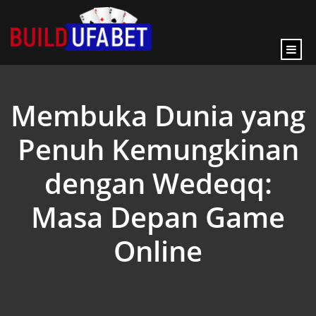
content
Membuka Dunia yang
Penuh Kemungkinan
dengan Wedeqq:
Masa Depan Game
Online