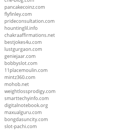
che-blog.com
pancakecoinz.com
flyfinley.com
prideconsultation.com
hountinglil.info
chakraaffirmations.net
bestjokes4u.com
lustgurgaon.com
geniejaar.com
bobbyslot.com
11placemoulin.com
mintz360.com
mohob.net
weightlossprodigy.com
smarttechyinfo.com
digitalnotebook.org
maxualguru.com
bongdasuncity.com
slot-pachi.com