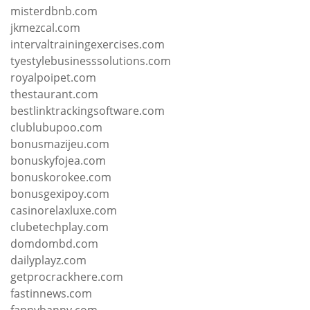
misterdbnb.com
jkmezcal.com
intervaltrainingexercises.com
tyestylebusinesssolutions.com
royalpoipet.com
thestaurant.com
bestlinktrackingsoftware.com
clublubupoo.com
bonusmazijeu.com
bonuskyfojea.com
bonuskorokee.com
bonusgexipoy.com
casinorelaxluxe.com
clubetechplay.com
domdombd.com
dailyplayz.com
getprocrackhere.com
fastinnews.com