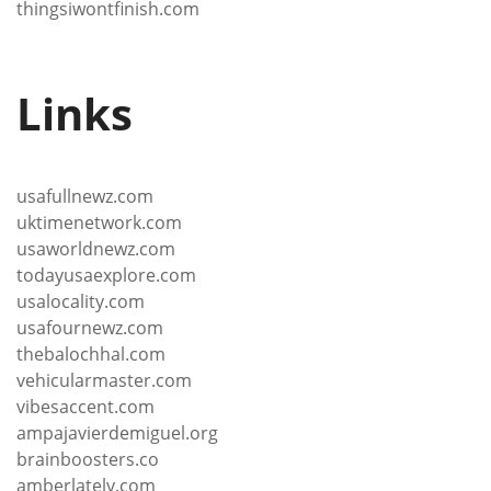
thingsiwontfinish.com
Links
usafullnewz.com
uktimenetwork.com
usaworldnewz.com
todayusaexplore.com
usalocality.com
usafournewz.com
thebalochhal.com
vehicularmaster.com
vibesaccent.com
ampajavierdemiguel.org
brainboosters.co
amberlately.com