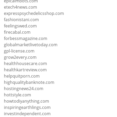
epicaimbots.com
etech4news.com
expresspsychedelicsshop.com
fashionistani.com
feelingswed.com
firecabal.com
forbessmagazine.com
globalmarketlivetoday.com
gpl-license.com
grow2every.com
healthhousecare.com
healthkartreview.com
helpquitporn.com
highqualitybanknote.com
hostingnews24.com
hottstyle.com
howtodiyanything.com
inspiringearthlings.com
investindependent.com