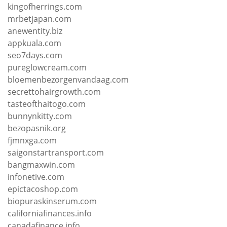
kingofherrings.com
mrbetjapan.com
anewentity.biz
appkuala.com
seo7days.com
pureglowcream.com
bloemenbezorgenvandaag.com
secrettohairgrowth.com
tasteofthaitogo.com
bunnynkitty.com
bezopasnik.org
fjmnxga.com
saigonstartransport.com
bangmaxwin.com
infonetive.com
epictacoshop.com
biopuraskinserum.com
californiafinances.info
canadafinance.info