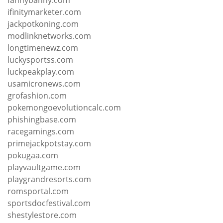
fannybanny.com
ifinitymarketer.com
jackpotkoning.com
modlinknetworks.com
longtimenewz.com
luckysportss.com
luckpeakplay.com
usamicronews.com
grofashion.com
pokemongoevolutioncalc.com
phishingbase.com
racegamings.com
primejackpotstay.com
pokugaa.com
playvaultgame.com
playgrandresorts.com
romsportal.com
sportsdocfestival.com
shestylestore.com