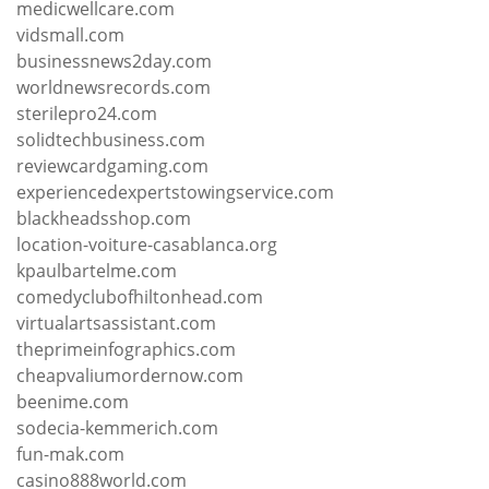
medicwellcare.com
vidsmall.com
businessnews2day.com
worldnewsrecords.com
sterilepro24.com
solidtechbusiness.com
reviewcardgaming.com
experiencedexpertstowingservice.com
blackheadsshop.com
location-voiture-casablanca.org
kpaulbartelme.com
comedyclubofhiltonhead.com
virtualartsassistant.com
theprimeinfographics.com
cheapvaliumordernow.com
beenime.com
sodecia-kemmerich.com
fun-mak.com
casino888world.com