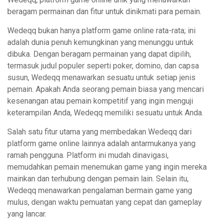
beragam permainan dan fitur untuk dinikmati para pemain.
Wedeqq bukan hanya platform game online rata-rata; ini
adalah dunia penuh kemungkinan yang menunggu untuk
dibuka. Dengan beragam permainan yang dapat dipilih,
termasuk judul populer seperti poker, domino, dan capsa
susun, Wedeqq menawarkan sesuatu untuk setiap jenis
pemain. Apakah Anda seorang pemain biasa yang mencari
kesenangan atau pemain kompetitif yang ingin menguji
keterampilan Anda, Wedeqq memiliki sesuatu untuk Anda.
Salah satu fitur utama yang membedakan Wedeqq dari
platform game online lainnya adalah antarmukanya yang
ramah pengguna. Platform ini mudah dinavigasi,
memudahkan pemain menemukan game yang ingin mereka
mainkan dan terhubung dengan pemain lain. Selain itu,
Wedeqq menawarkan pengalaman bermain game yang
mulus, dengan waktu pemuatan yang cepat dan gameplay
yang lancar.