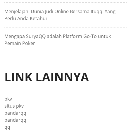
Menjelajahi Dunia Judi Online Bersama Ituqq: Yang
Perlu Anda Ketahui
Mengapa SuryaQQ adalah Platform Go-To untuk
Pemain Poker
LINK LAINNYA
pkv
situs pkv
bandarqq
bandarqq
qq