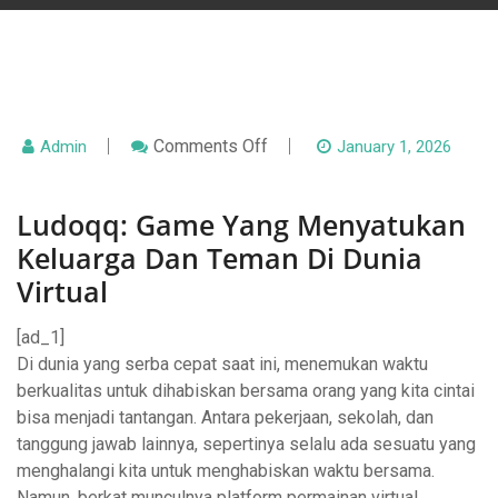
On
Comments Off
Admin
January 1, 2026
Ludoqq:
Game
Yang
Ludoqq: Game Yang Menyatukan
Menyatukan
Keluarga
Keluarga Dan Teman Di Dunia
Dan
Teman
Virtual
Di
Dunia
Virtual
[ad_1]
Di dunia yang serba cepat saat ini, menemukan waktu
berkualitas untuk dihabiskan bersama orang yang kita cintai
bisa menjadi tantangan. Antara pekerjaan, sekolah, dan
tanggung jawab lainnya, sepertinya selalu ada sesuatu yang
menghalangi kita untuk menghabiskan waktu bersama.
Namun, berkat munculnya platform permainan virtual,