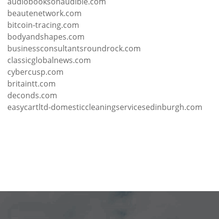
audiobooksonaudible.com
beautenetwork.com
bitcoin-tracing.com
bodyandshapes.com
businessconsultantsroundrock.com
classicglobalnews.com
cybercusp.com
britaintt.com
deconds.com
easycartltd-domesticcleaningservicesedinburgh.com