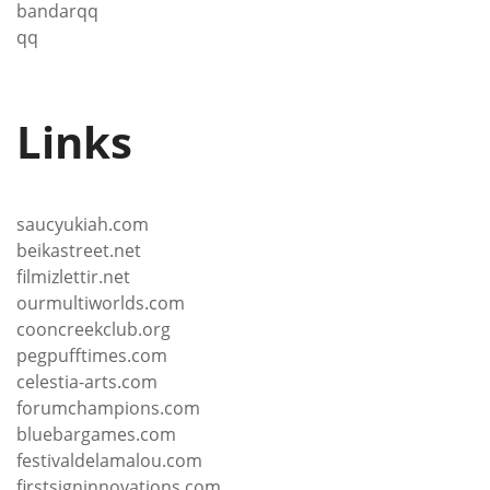
bandarqq
qq
Links
saucyukiah.com
beikastreet.net
filmizlettir.net
ourmultiworlds.com
cooncreekclub.org
pegpufftimes.com
celestia-arts.com
forumchampions.com
bluebargames.com
festivaldelamalou.com
firstsigninnovations.com