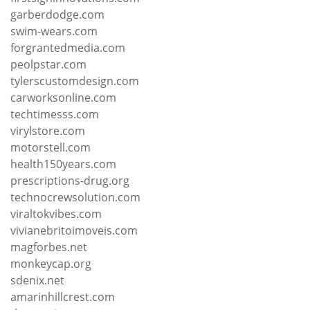
garberdodge.com
swim-wears.com
forgrantedmedia.com
peolpstar.com
tylerscustomdesign.com
carworksonline.com
techtimesss.com
virylstore.com
motorstell.com
health150years.com
prescriptions-drug.org
technocrewsolution.com
viraltokvibes.com
vivianebritoimoveis.com
magforbes.net
monkeycap.org
sdenix.net
amarinhillcrest.com