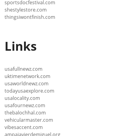
sportsdocfestival.com
shestylestore.com
thingsiwontfinish.com
Links
usafullnewz.com
uktimenetwork.com
usaworldnewz.com
todayusaexplore.com
usalocality.com
usafournewz.com
thebalochhal.com
vehicularmaster.com
vibesaccent.com
ampajavierdemiguel.org