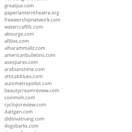
greatpai.com
paperlanterntheatre.org
freeworshipnetwork.com
watercraftllc.com
abourge.com
afiliixs.com
alharammallz.com
americanbulletins.com
asespares.com
arabianstime.com
atticabblues.com
autometropolist.com
beautycreamreview.com
coinmoh.com
cyclopsreview.com
dattgen.com
didoivatnang.com
dogsbarks.com