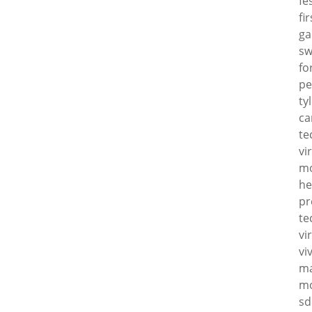
fe
fi
ga
sw
fo
pe
ty
ca
te
vi
mo
he
pr
te
vi
vi
ma
mo
sd