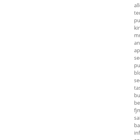
al
te
pu
ki
mr
an
ap
se
pu
bl
se
ta
bu
be
fj
sa
ba
in