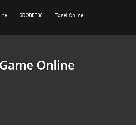
ine
SBOBET88
Togel Online
i Game Online