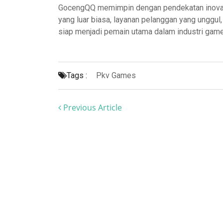
GocengQQ memimpin dengan pendekatan inovati
yang luar biasa, layanan pelanggan yang ungg
siap menjadi pemain utama dalam industri game
Tags :
Pkv Games
Previous Article