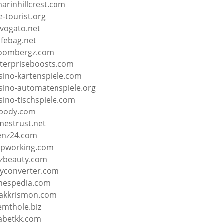
arinhillcrest.com
e-tourist.org
vogato.net
afebag.net
oombergz.com
terpriseboosts.com
sino-kartenspiele.com
sino-automatenspiele.org
sino-tischspiele.com
body.com
mestrust.net
enz24.com
ipworking.com
izbeauty.com
yconverter.com
mespedia.com
jakkrismon.com
emthole.biz
abetkk.com