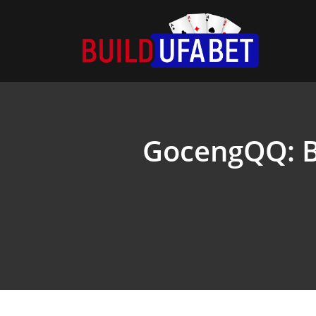
Skip
to
content
GocengQQ: Bi