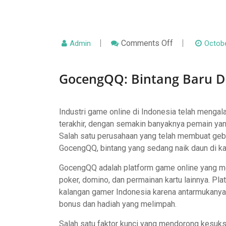
On
Comments Off
Admin
Octobe
GocengQQ:
Bintang
Baru
GocengQQ: Bintang Baru Di
Di
Industri
Game
Online
Indonesia
Industri game online di Indonesia telah menga
terakhir, dengan semakin banyaknya pemain yang 
Salah satu perusahaan yang telah membuat geb
GocengQQ, bintang yang sedang naik daun di ka
GocengQQ adalah platform game online yang m
poker, domino, dan permainan kartu lainnya. Pl
kalangan gamer Indonesia karena antarmukanya
bonus dan hadiah yang melimpah.
Salah satu faktor kunci yang mendorong kesu