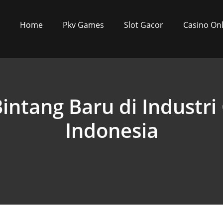
Home
Pkv Games
Slot Gacor
Casino Onl
ntang Baru di Industr
Indonesia