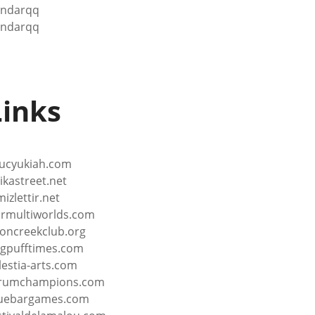
ndarqq
ndarqq
q
Links
ucyukiah.com
ikastreet.net
lmizlettir.net
rmultiworlds.com
oncreekclub.org
gpufftimes.com
lestia-arts.com
rumchampions.com
uebargames.com