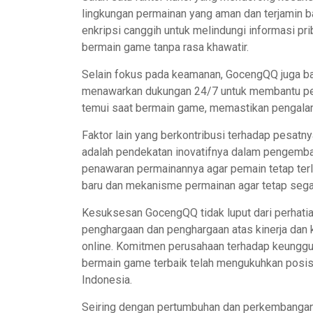
lingkungan permainan yang aman dan terjamin b
enkripsi canggih untuk melindungi informasi p
bermain game tanpa rasa khawatir.
Selain fokus pada keamanan, GocengQQ juga ba
menawarkan dukungan 24/7 untuk membantu pe
temui saat bermain game, memastikan pengala
Faktor lain yang berkontribusi terhadap pesat
adalah pendekatan inovatifnya dalam pengemba
penawaran permainannya agar pemain tetap terlib
baru dan mekanisme permainan agar tetap sega
Kesuksesan GocengQQ tidak luput dari perhatia
penghargaan dan penghargaan atas kinerja dan 
online. Komitmen perusahaan terhadap keungg
bermain game terbaik telah mengukuhkan posi
Indonesia.
Seiring dengan pertumbuhan dan perkembangan i