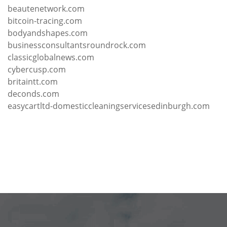
beautenetwork.com
bitcoin-tracing.com
bodyandshapes.com
businessconsultantsroundrock.com
classicglobalnews.com
cybercusp.com
britaintt.com
deconds.com
easycartltd-domesticcleaningservicesedinburgh.com