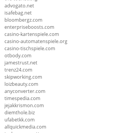
advogato.net
isafebag.net
bloombergz.com
enterpriseboosts.com
casino-kartenspiele.com
casino-automatenspiele.org
casino-tischspiele.com
otbody.com
jamestrust.net
trenz24.com
skipworking.com
loizbeauty.com
anyconverter.com
timespedia.com
jejakkrismon.com
diemthole.biz
ufabetkk.com
allquickmedia.com