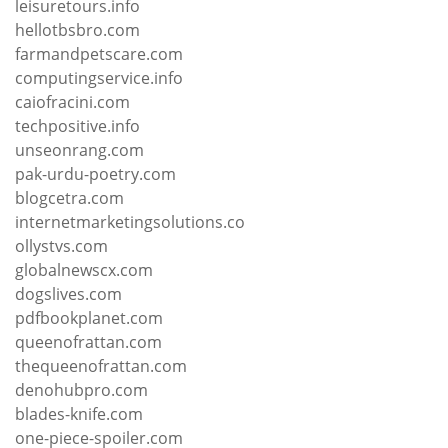
leisuretours.info
hellotbsbro.com
farmandpetscare.com
computingservice.info
caiofracini.com
techpositive.info
unseonrang.com
pak-urdu-poetry.com
blogcetra.com
internetmarketingsolutions.co
ollystvs.com
globalnewscx.com
dogslives.com
pdfbookplanet.com
queenofrattan.com
thequeenofrattan.com
denohubpro.com
blades-knife.com
one-piece-spoiler.com