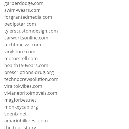
garberdodge.com
swim-wears.com
forgrantedmedia.com
peolpstar.com
tylerscustomdesign.com
carworksonline.com
techtimesss.com
virylstore.com
motorstell.com
health150years.com
prescriptions-drug.org
technocrewsolution.com
viraltokvibes.com
vivianebritoimoveis.com
magforbes.net
monkeycap.org
sdenix.net
amarinhillcrest.com
the-tourist.org