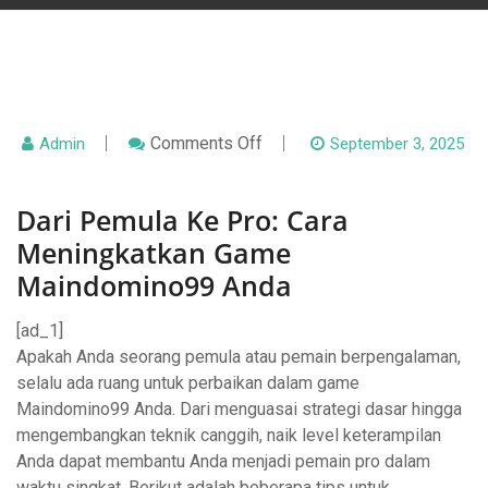
On
Comments Off
Admin
September 3, 2025
Dari
Pemula
Ke
Dari Pemula Ke Pro: Cara
Pro:
Cara
Meningkatkan Game
Meningkatkan
Game
Maindomino99 Anda
Maindomino99
Anda
[ad_1]
Apakah Anda seorang pemula atau pemain berpengalaman,
selalu ada ruang untuk perbaikan dalam game
Maindomino99 Anda. Dari menguasai strategi dasar hingga
mengembangkan teknik canggih, naik level keterampilan
Anda dapat membantu Anda menjadi pemain pro dalam
waktu singkat. Berikut adalah beberapa tips untuk