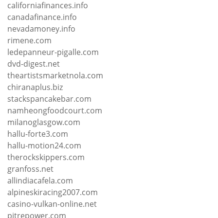
californiafinances.info
canadafinance.info
nevadamoney.info
rimene.com
ledepanneur-pigalle.com
dvd-digest.net
theartistsmarketnola.com
chiranaplus.biz
stackspancakebar.com
namheongfoodcourt.com
milanoglasgow.com
hallu-forte3.com
hallu-motion24.com
therockskippers.com
granfoss.net
allindiacafela.com
alpineskiracing2007.com
casino-vulkan-online.net
pitrepower.com