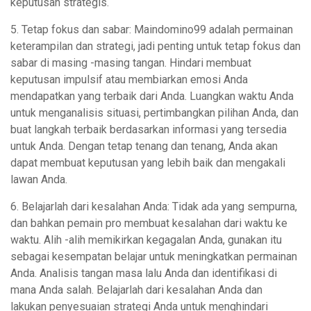
keputusan strategis.
5. Tetap fokus dan sabar: Maindomino99 adalah permainan
keterampilan dan strategi, jadi penting untuk tetap fokus dan
sabar di masing -masing tangan. Hindari membuat
keputusan impulsif atau membiarkan emosi Anda
mendapatkan yang terbaik dari Anda. Luangkan waktu Anda
untuk menganalisis situasi, pertimbangkan pilihan Anda, dan
buat langkah terbaik berdasarkan informasi yang tersedia
untuk Anda. Dengan tetap tenang dan tenang, Anda akan
dapat membuat keputusan yang lebih baik dan mengakali
lawan Anda.
6. Belajarlah dari kesalahan Anda: Tidak ada yang sempurna,
dan bahkan pemain pro membuat kesalahan dari waktu ke
waktu. Alih -alih memikirkan kegagalan Anda, gunakan itu
sebagai kesempatan belajar untuk meningkatkan permainan
Anda. Analisis tangan masa lalu Anda dan identifikasi di
mana Anda salah. Belajarlah dari kesalahan Anda dan
lakukan penyesuaian strategi Anda untuk menghindari