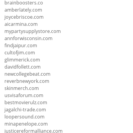
brainboosters.co
amberlately.com
joycebriscoe.com
aicarmina.com
mypartysupplystore.com
annforwisconsin.com
findjaipur.com
cultofjim.com
glimmerick.com
davidfollett.com
newcollegebeat.com
reverbnewyork.com
skinmerch.com
usvisaforum.com
bestmovierulz.com
jagalchi-trade.com
loopersound.com
minapenelope.com
justicereformalliance.com