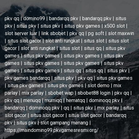
pkv qq
|
domino99
|
bandarqq pkv
|
bandarqq pkv
|
situs
pkv
|
situs pkv
|
situs pkv
|
situs pkv games
|
x500 slot
|
slot server luar
|
link sbobet
|
pkv qq
|
pg soft
|
slot maxwin
|
situs slot gacor
|
slot anti rungkat
|
situs slot
|
situs slot
gacor
|
slot anti rungkat
|
situs slot
|
situs qq
|
situs pkv
games
|
situs pkv games
|
situs pkv games
|
situs pkv
games
|
situs pkv games
|
situs pkv games
|
situs pkv
games
|
situs pkv games
|
situs qq
|
situs qq
|
situs pkv
|
pkv games bandarqq
|
situs pkv
|
pkv qq
|
situs pkv games
|
situs pkv games
|
situs pkv games
|
slot demo
|
mix
parlay
|
mix parlay
|
sbobet wap
|
sbobet88 login
|
pkv qq
|
pkv qq
|
menuqq
|
murniqq
|
hematqq
|
dominoqq pkv
|
bandarqq
|
dominoqq pkv
|
qq
|
situs pkv
|
mix parlay
|
situs
slot gacor
|
situs slot gacor
|
situs slot gacor
|
bandarqq
pkv
|
situs pkv
|
slot gampang menang
|
https://maindomino99.pkvgamesresmi.org/