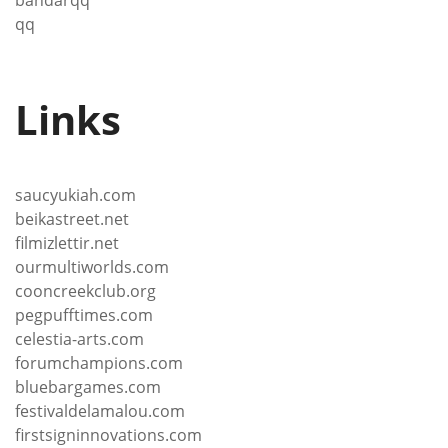
bandarqq
qq
Links
saucyukiah.com
beikastreet.net
filmizlettir.net
ourmultiworlds.com
cooncreekclub.org
pegpufftimes.com
celestia-arts.com
forumchampions.com
bluebargames.com
festivaldelamalou.com
firstsigninnovations.com