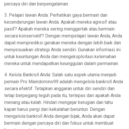
percaya diri dan berpengalaman.
3. Pelajari lawan Anda: Perhatikan gaya bermain dan
kecenderungan lawan Anda. Apakah mereka agresif atau
pasif? Apakah mereka sering menggertak atau bermain
secara konservatif? Dengan mempelajari lawan Anda, Anda
dapat memprediksi gerakan mereka dengan lebih baik dan
menyesuaikan strategi Anda sendiri. Gunakan informasi ini
untuk keuntungan Anda dan mengeksploitasi kelemahan
mereka untuk mendapatkan keunggulan dalam permainan.
4. Kelola Bankroll Anda: Salah satu aspek utama menjadi
pemain Pro Maindomino99 adalah mengelola bankroll Anda
secara efektif. Tetapkan anggaran untuk diri sendiri dan
tetap berpegang teguh pada itu, terlepas dari apakah Anda
menang atau kalah. Hindari mengejar kerugian dan tahu
kapan harus pergi dari kekalahan beruntun. Dengan
mengelola bankroll Anda dengan bijak, Anda akan dapat
bermain dengan percaya diri dan fokus untuk membuat