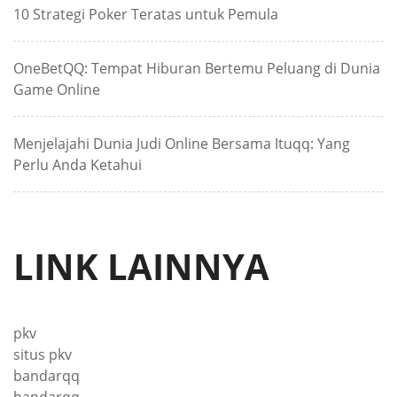
10 Strategi Poker Teratas untuk Pemula
OneBetQQ: Tempat Hiburan Bertemu Peluang di Dunia
Game Online
Menjelajahi Dunia Judi Online Bersama Ituqq: Yang
Perlu Anda Ketahui
LINK LAINNYA
pkv
situs pkv
bandarqq