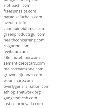
slot-pachi.com
freespinsslot.com
paradisefurballs.com
aveuere.info
cannabinoidtimes.com
greenproductsgui.com
healthconcerning.com
rojgarind.com
fewhour.com
18minutetimer.com
semanticseostars.com
mainstreamzone.com
growmarijuanas.com
webnshare.com
overlygeneralization.com
ethiopianetwork.org
gadgetsmesh.com
justicefornevada.com