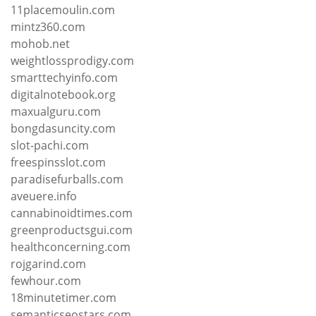
11placemoulin.com
mintz360.com
mohob.net
weightlossprodigy.com
smarttechyinfo.com
digitalnotebook.org
maxualguru.com
bongdasuncity.com
slot-pachi.com
freespinsslot.com
paradisefurballs.com
aveuere.info
cannabinoidtimes.com
greenproductsgui.com
healthconcerning.com
rojgarind.com
fewhour.com
18minutetimer.com
semanticseostars.com