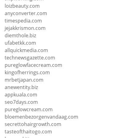
loizbeauty.com
anyconverter.com
timespedia.com
jejakkrismon.com
diemthole.biz
ufabetkk.com
allquickmedia.com
technewsgazette.com
pureglowfacecream.com
kingofherrings.com
mrbetjapan.com
anewentity.biz
appkuala.com
seo7days.com
pureglowcream.com
bloemenbezorgenvandaag.com
secrettohairgrowth.com
tasteofthaitogo.com