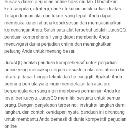
Sukses dalam perjudian online tidak mudah. Dibutuhkan
keterampilan, strategi, dan ketekunan untuk keluar di atas.
Tetapi dengan alat dan teknik yang tepat, Anda dapat
membuka kunci rahasia kesuksesan dan memaksimalkan
kemenangan Anda. Salah satu alat tersebut adalah JurusQQ,
panduan komprehensif yang dapat membantu Anda
menavigasi dunia perjudian online dan meningkatkan
peluang Anda untuk menang besar.
JurusQQ adalah panduan komprehensif untuk perjudian
online yang mencakup segala sesuatu mulai dari aturan dan
strategi dasar hingga teknik dan tip canggih. Apakah Anda
seorang pemula yang ingin mempelajari tali atau pro
berpengalaman yang ingin membawa permainan Anda ke
level berikutnya, JurusQQ memiliki sesuatu untuk semua
orang. Dengan penjelasan terperinci, instruksi langkah demi
langkah, dan contoh kehidupan nyata, panduan ini dirancang
untuk membantu Anda berhasil di dunia kompetitif perjudian
online.