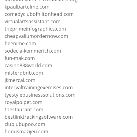
kpaulbartelme.com
comedyclubofhiltonhead.com
virtualartsassistant.com
theprimeinfographics.com
cheapvaliumordernow.com
beenime.com
sodecia-kemmerich.com
fun-mak.com
casino888world.com
misterdbnb.com
jkmezcal.com
intervaltrainingexercises.com
tyestylebusinesssolutions.com
royalpoipet.com
thestaurant.com
bestlinktrackingsoftware.com
clublubupoo.com
bonusmazijeu.com