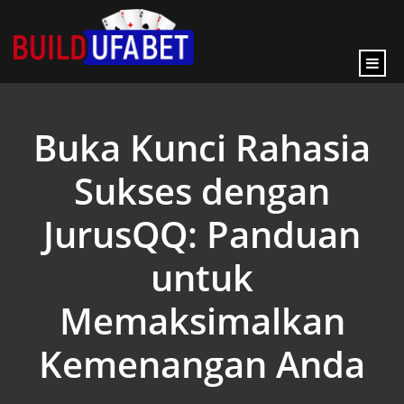
content
Buka Kunci Rahasia
Sukses dengan
JurusQQ: Panduan
untuk
Memaksimalkan
Kemenangan Anda