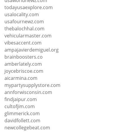
usaworldnewz.com
todayusaexplore.com
usalocality.com
usafournewz.com
thebalochhal.com
vehicularmaster.com
vibesaccent.com
ampajavierdemiguel.org
brainboosters.co
amberlately.com
joycebriscoe.com
aicarmina.com
mypartysupplystore.com
annforwisconsin.com
findjaipur.com
cultofjim.com
glimmerick.com
davidfollett.com
newcollegebeat.com