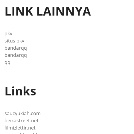
LINK LAINNYA
pkv
situs pkv
bandarqq
bandarqq
qq
Links
saucyukiah.com
beikastreet.net
filmizlettir.net