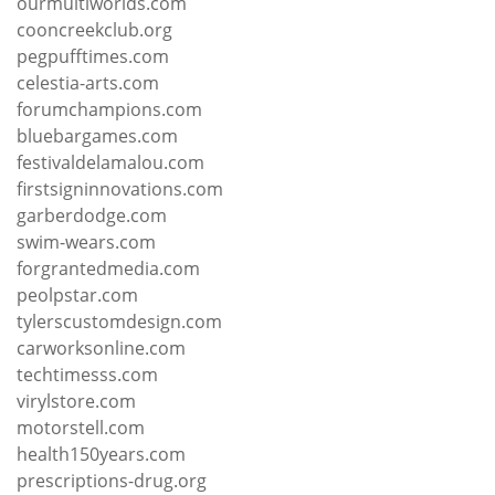
ourmultiworlds.com
cooncreekclub.org
pegpufftimes.com
celestia-arts.com
forumchampions.com
bluebargames.com
festivaldelamalou.com
firstsigninnovations.com
garberdodge.com
swim-wears.com
forgrantedmedia.com
peolpstar.com
tylerscustomdesign.com
carworksonline.com
techtimesss.com
virylstore.com
motorstell.com
health150years.com
prescriptions-drug.org