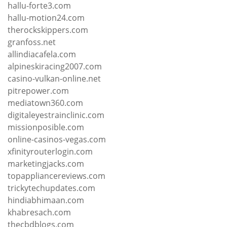
hallu-forte3.com
hallu-motion24.com
therockskippers.com
granfoss.net
allindiacafela.com
alpineskiracing2007.com
casino-vulkan-online.net
pitrepower.com
mediatown360.com
digitaleyestrainclinic.com
missionposible.com
online-casinos-vegas.com
xfinityrouterlogin.com
marketingjacks.com
topappliancereviews.com
trickytechupdates.com
hindiabhimaan.com
khabresach.com
thecbdblogs.com