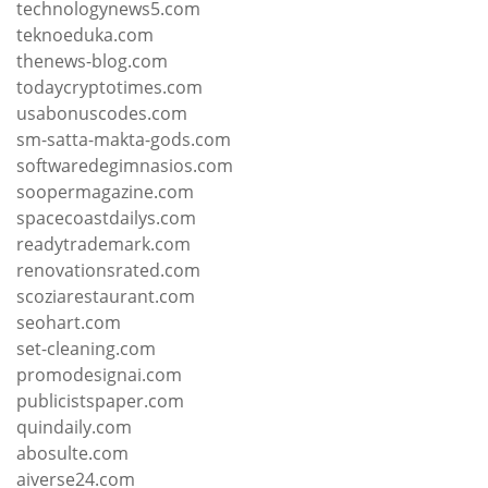
technologynews5.com
teknoeduka.com
thenews-blog.com
todaycryptotimes.com
usabonuscodes.com
sm-satta-makta-gods.com
softwaredegimnasios.com
soopermagazine.com
spacecoastdailys.com
readytrademark.com
renovationsrated.com
scoziarestaurant.com
seohart.com
set-cleaning.com
promodesignai.com
publicistspaper.com
quindaily.com
abosulte.com
aiverse24.com