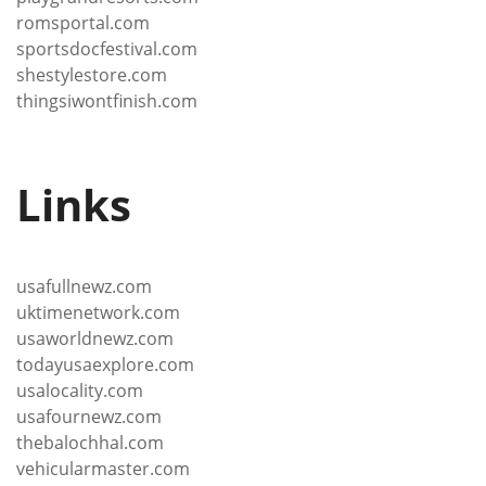
romsportal.com
sportsdocfestival.com
shestylestore.com
thingsiwontfinish.com
Links
usafullnewz.com
uktimenetwork.com
usaworldnewz.com
todayusaexplore.com
usalocality.com
usafournewz.com
thebalochhal.com
vehicularmaster.com