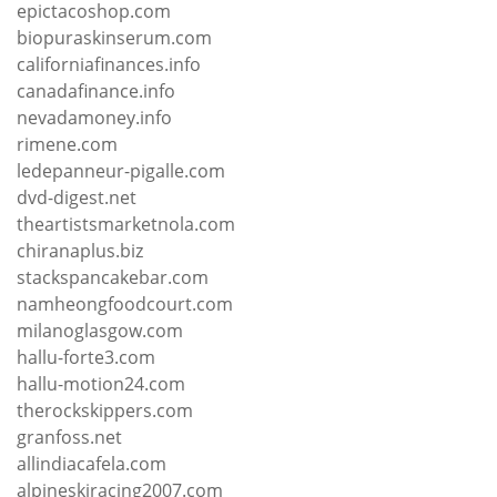
epictacoshop.com
biopuraskinserum.com
californiafinances.info
canadafinance.info
nevadamoney.info
rimene.com
ledepanneur-pigalle.com
dvd-digest.net
theartistsmarketnola.com
chiranaplus.biz
stackspancakebar.com
namheongfoodcourt.com
milanoglasgow.com
hallu-forte3.com
hallu-motion24.com
therockskippers.com
granfoss.net
allindiacafela.com
alpineskiracing2007.com