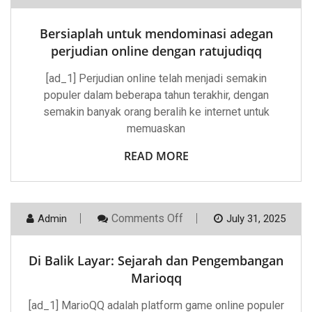
Bersiaplah
Untuk
Mendominasi
Bersiaplah untuk mendominasi adegan
Adegan
Perjudian
perjudian online dengan ratujudiqq
Online
Dengan
[ad_1] Perjudian online telah menjadi semakin
Ratujudiqq
populer dalam beberapa tahun terakhir, dengan
semakin banyak orang beralih ke internet untuk
memuaskan
READ MORE
On
Comments Off
Admin
July 31, 2025
Di
Balik
Layar:
Di Balik Layar: Sejarah dan Pengembangan
Sejarah
Dan
Marioqq
Pengembangan
Marioqq
[ad_1] MarioQQ adalah platform game online populer