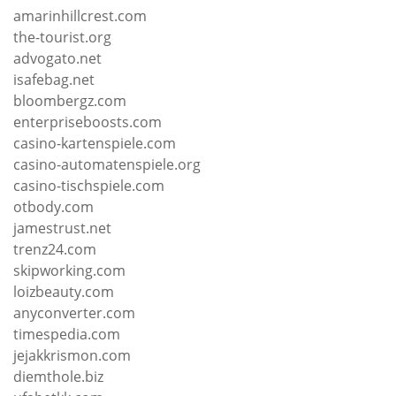
amarinhillcrest.com
the-tourist.org
advogato.net
isafebag.net
bloombergz.com
enterpriseboosts.com
casino-kartenspiele.com
casino-automatenspiele.org
casino-tischspiele.com
otbody.com
jamestrust.net
trenz24.com
skipworking.com
loizbeauty.com
anyconverter.com
timespedia.com
jejakkrismon.com
diemthole.biz