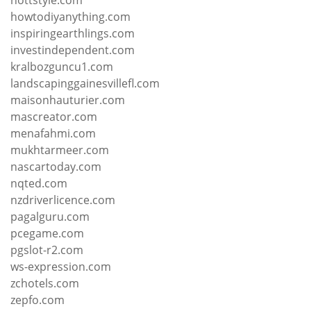
hottstyle.com
howtodiyanything.com
inspiringearthlings.com
investindependent.com
kralbozguncu1.com
landscapinggainesvillefl.com
maisonhauturier.com
mascreator.com
menafahmi.com
mukhtarmeer.com
nascartoday.com
nqted.com
nzdriverlicence.com
pagalguru.com
pcegame.com
pgslot-r2.com
ws-expression.com
zchotels.com
zepfo.com