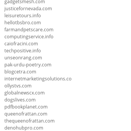
gadgetsmesh.com
justicefornevada.com
leisuretours.info
hellotbsbro.com
farmandpetscare.com
computingservice.info
caiofracini.com
techpositive.info
unseonrang.com
pak-urdu-poetry.com
blogcetra.com
internetmarketingsolutions.co
ollystvs.com
globalnewscx.com
dogslives.com
pdfbookplanet.com
queenofrattan.com
thequeenofrattan.com
denohubpro.com