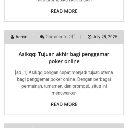
READ MORE
On
Comments Off
Admin
July 28, 2025
Asikqq:
Tujuan
Akhir
Asikqq: Tujuan akhir bagi penggemar
Bagi
Penggemar
poker online
Poker
Online
[ad_1] Asikqq dengan cepat menjadi tujuan utama
bagi penggemar poker online. Dengan berbagai
permainan, turnamen, dan promosi, situs ini
menawarkan
READ MORE