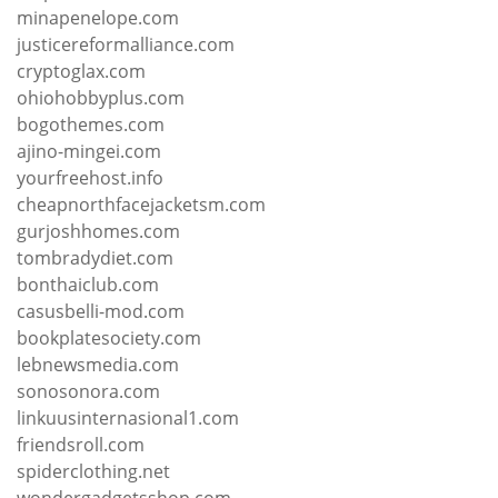
minapenelope.com
justicereformalliance.com
cryptoglax.com
ohiohobbyplus.com
bogothemes.com
ajino-mingei.com
yourfreehost.info
cheapnorthfacejacketsm.com
gurjoshhomes.com
tombradydiet.com
bonthaiclub.com
casusbelli-mod.com
bookplatesociety.com
lebnewsmedia.com
sonosonora.com
linkuusinternasional1.com
friendsroll.com
spiderclothing.net