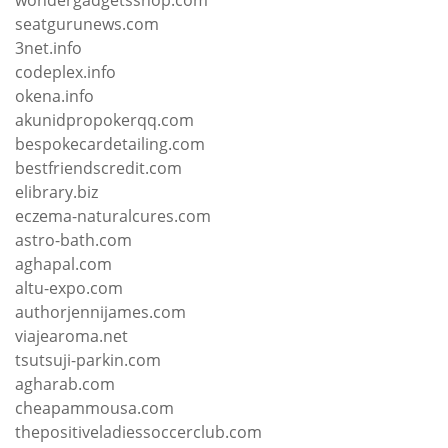
wondergadgetsshop.com
seatgurunews.com
3net.info
codeplex.info
okena.info
akunidpropokerqq.com
bespokecardetailing.com
bestfriendscredit.com
elibrary.biz
eczema-naturalcures.com
astro-bath.com
aghapal.com
altu-expo.com
authorjennijames.com
viajearoma.net
tsutsuji-parkin.com
agharab.com
cheapammousa.com
thepositiveladiessoccerclub.com